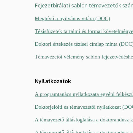
Fejezetbírálati sablon témavezetők szá
Meghívó a nyilvános vitára (DOC)
Tézisfüzetek tartalmi és formai követelmény
Doktori értekezés tézisei címlap minta (DOC
Témavezetői vélemény sablon fejezetvédésh
Nyilatkozatok
A programtanács nyilatkozata egyéni felkész
Doktorjelölti és témavezetői nyilatkozat (DO
A témavezető állásfoglalása a doktorandusz 
A témavezető állásfoglalása a doktorandusz 