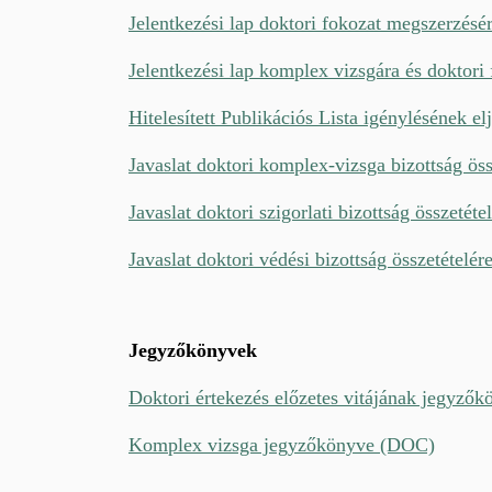
Jelentkezési lap doktori fokozat megszerzésér
Jelentkezési lap komplex vizsgára és doktori
Hitelesített Publikációs Lista igénylésének e
Javaslat doktori komplex-vizsga bizottság ös
Javaslat doktori szigorlati bizottság összetét
Javaslat doktori védési bizottság összetételé
Jegyzőkönyvek
Doktori értekezés előzetes vitájának jegyző
Komplex vizsga jegyzőkönyve (DOC)