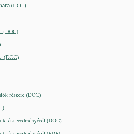
mára (DOC)
ei (DOC)
)
ez (DOC)
ülők részére (DOC)
C)
kutatási eredményéről (DOC)
kutatási eredményéről (PDF)