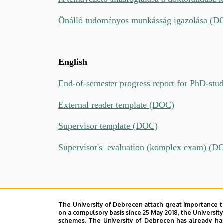
Önálló tudományos munkásság igazolása (D
English
End-of-semester progress report for PhD-st
External reader template (DOC)
Supervisor template (DOC)
Supervisor's evaluation (komplex exam) (D
The University of Debrecen attach great importance t
on a compulsory basis since 25 May 2018, the Universit
schemes. The University of Debrecen has already hand