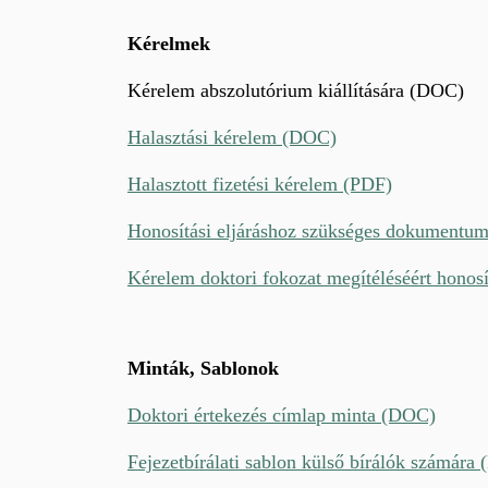
Kérelmek
Kérelem abszolutórium kiállítására (DOC)
Halasztási kérelem (DOC)
Halasztott fizetési kérelem (PDF)
Honosítási eljáráshoz szükséges dokumentu
Kérelem doktori fokozat megítéléséért honos
Minták, Sablonok
Doktori értekezés címlap minta (DOC)
Fejezetbírálati sablon külső bírálók számára