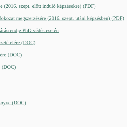
e (2016. szept. előtt induló képzésekre) (PDF)
 fokozat megszerzésére (2016. szept. utáni képzésben) (PDF)
ljárásrendje PhD védés esetén
szetételére (DOC)
elére (DOC)
re (DOC)
könyve (DOC)