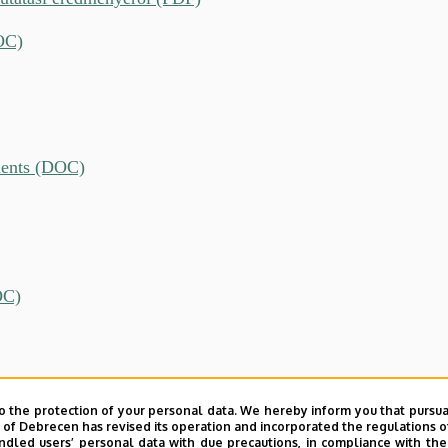
OC)
udents (DOC)
OC)
o the protection of your personal data. We hereby inform you that pursua
y of Debrecen has revised its operation and incorporated the regulations o
led users’ personal data with due precautions, in compliance with the e