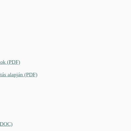
mok (PDF)
ítás alapján (PDF)
 (DOC)