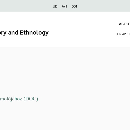
Felső
UD
FoH
ODT
navigáció
ABOU
ory and Ethnology
FOR APPL
zámolójához (DOC)