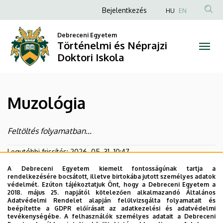
Muzológia
Ugrás
Anonim
Bejelentkezés
HU
EN
a
Felhasználói
|
tartalomra
Debreceni Egyetem
fiók
Történelmi és Néprajzi
Történelmi
menüje
Doktori Iskola
és
Néprajzi
Muzológia
Doktori
Iskola
Feltöltés folyamatban...
Legutóbbi frissítés:
2026. 05. 31. 10:47
A Debreceni Egyetem kiemelt fontosságúnak tartja a
rendelkezésére bocsátott, illetve birtokába jutott személyes adatok
védelmét. Ezúton tájékoztatjuk Önt, hogy a Debreceni Egyetem a
2018. május 25. napjától kötelezően alkalmazandó Általános
Adatvédelmi Rendelet alapján felülvizsgálta folyamatait és
beépítette a GDPR előírásait az adatkezelési és adatvédelmi
tevékenységébe. A felhasználók személyes adatait a Debreceni