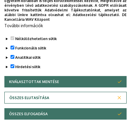
Egyetem korábban is teljes körültekintéssel kezelte, megfelelve az
érvényben lévő adatkezelési szabályozásoknak. A GDPR előírásait
követve frissítettük Adatvédelmi Tájékoztatónkat, amelyet az
alábbi linkre kattintva olvashat el:
Adatkezelési tájékoztató.
DE
Kancellária WAV Központ
További információk
Nélkülözhetetlen sütik
Funkcionális sütik
Analitikai sütik
Hirdetési sütik
KIVÁLASZTOTTAK MENTÉSE
WITHDRAW CONSENT
Adatvédelem
Adatvédelem
ÖSSZES ELUTASÍTÁSA
Technikai információk
ÖSSZES ELFOGADÁSA
Szerzői jog © 2026 Unideb