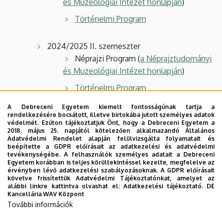
és Muzeológiai Intézet honlapján
)
Történelmi Program
2024/2025 II. szemeszter
Néprajzi Program (
a Néprajztudományi
és Muzeológiai Intézet honlapján
)
Történelmi Program
A Debreceni Egyetem kiemelt fontosságúnak tartja a
2024/2025 I. szemeszter
rendelkezésére bocsátott, illetve birtokába jutott személyes adatok
védelmét. Ezúton tájékoztatjuk Önt, hogy a Debreceni Egyetem a
Néprajzi Program (
a Néprajztudományi
2018. május 25. napjától kötelezően alkalmazandó Általános
és Muzeológiai Intézet honlapján
)
Adatvédelmi Rendelet alapján felülvizsgálta folyamatait és
beépítette a GDPR előírásait az adatkezelési és adatvédelmi
tevékenységébe. A felhasználók személyes adatait a Debreceni
Történelmi Program
Egyetem korábban is teljes körültekintéssel kezelte, megfelelve az
érvényben lévő adatkezelési szabályozásoknak. A GDPR előírásait
követve frissítettük Adatvédelmi Tájékoztatónkat, amelyet az
2023/2024 II. szemeszter
alábbi linkre kattintva olvashat el:
Adatkezelési tájékoztató.
DE
Kancellária WAV Központ
Néprajzi Program
További információk
Történelmi Program