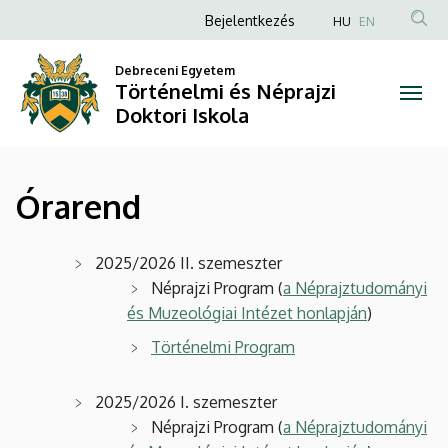
Órarend
Ugrás
Anonim
Bejelentkezés
HU
EN
a
Felhasználói
|
tartalomra
Debreceni Egyetem
fiók
Történelmi és Néprajzi
Történelmi
menüje
Doktori Iskola
és
Néprajzi
Órarend
Doktori
Iskola
2025/2026 II. szemeszter
Néprajzi Program (
a Néprajztudományi
és Muzeológiai Intézet honlapján
)
Történelmi Program
2025/2026 I. szemeszter
Néprajzi Program (
a Néprajztudományi