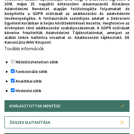
16:00
Gábor
társadalomtudományi
2018. május 25. napjától kötelezően alkalmazandó Általános
(BTP2N
Adatvédelmi Rendelet alapján felülvizsgálta folyamatait és
írás
beépítette a GDPR előírásait az adatkezelési és adatvédelmi
tevékenységébe. A felhasználók személyes adatait a Debreceni
Egyetem korábban is teljes körültekintéssel kezelte, megfelelve az
A disszertációfejezet beküldési határideje: 2019.
érvényben lévő adatkezelési szabályozásoknak. A GDPR előírásait
május 17.
követve frissítettük Adatvédelmi Tájékoztatónkat, amelyet az
alábbi linkre kattintva olvashat el:
Adatkezelési tájékoztató.
DE
Kancellária WAV Központ
További információk
Nélkülözhetetlen sütik
Legutóbbi frissítés:
2023. 03. 26. 20:05
Funkcionális sütik
Analitikai sütik
Hirdetési sütik
KIVÁLASZTOTTAK MENTÉSE
WITHDRAW CONSENT
Adatvédelem
Adatvédelem
ÖSSZES ELUTASÍTÁSA
Technikai információk