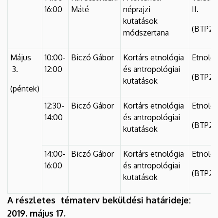
16:00
Máté
néprajzi
II.
kutatások
(BTP2N
módszertana
Május
10:00-
Biczó Gábor
Kortárs etnológia
Etnológi
3.
12:00
és antropológiai
(BTP2N
kutatások
(péntek)
12:30-
Biczó Gábor
Kortárs etnológia
Etnológi
14:00
és antropológiai
(BTP2N
kutatások
14:00-
Biczó Gábor
Kortárs etnológia
Etnológi
16:00
és antropológiai
(BTP2N
kutatások
A részletes tématerv beküldési határideje:
2019. május 17.