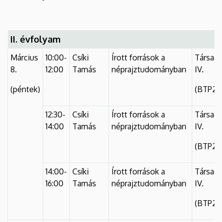
II. évfolyam
Március
10:00-
Csíki
Írott források a
Társad
8.
12:00
Tamás
néprajztudományban
IV.
(péntek)
(BTP2N
12:30-
Csíki
Írott források a
Társad
14:00
Tamás
néprajztudományban
IV.
(BTP2N
14:00-
Csíki
Írott források a
Társad
16:00
Tamás
néprajztudományban
IV.
(BTP2N