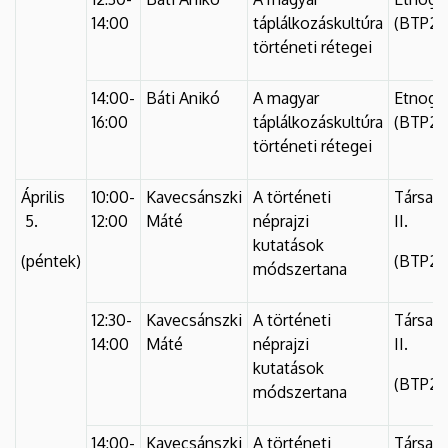
14:00
táplálkozáskultúra
(BTP2N
történeti rétegei
14:00-
Báti Anikó
A magyar
Etnográf
16:00
táplálkozáskultúra
(BTP2N
történeti rétegei
Április
10:00-
Kavecsánszki
A történeti
Társad
5.
12:00
Máté
néprajzi
II.
kutatások
(péntek)
(BTP2N
módszertana
12:30-
Kavecsánszki
A történeti
Társad
14:00
Máté
néprajzi
II.
kutatások
(BTP2N
módszertana
14:00-
Kavecsánszki
A történeti
Társad