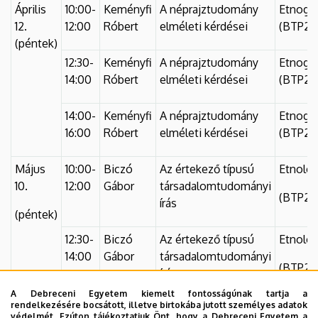
Április
10:00-
Keményfi
A néprajztudomány
Etnográf
12.
12:00
Róbert
elméleti kérdései
(BTP2N
(péntek)
12:30-
Keményfi
A néprajztudomány
Etnográf
14:00
Róbert
elméleti kérdései
(BTP2N
14:00-
Keményfi
A néprajztudomány
Etnográf
16:00
Róbert
elméleti kérdései
(BTP2N
Május
10:00-
Biczó
Az értekező típusú
Etnológ
10.
12:00
Gábor
társadalomtudományi
(BTP2N
írás
(péntek)
12:30-
Biczó
Az értekező típusú
Etnológ
14:00
Gábor
társadalomtudományi
(BTP2N
írás
A Debreceni Egyetem kiemelt fontosságúnak tartja a
rendelkezésére bocsátott, illetve birtokába jutott személyes adatok
14:00-
Biczó
Az értekező típusú
Etnológ
védelmét. Ezúton tájékoztatjuk Önt, hogy a Debreceni Egyetem a