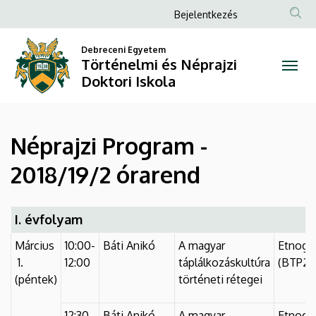
Néprajzi
Ugrás
Anonim
Bejelentkezés
a
Felhasználói
Program
tartalomra
Debreceni Egyetem
fiók
Történelmi és Néprajzi
-
menüje
Doktori Iskola
2018/19/2
órarend
Néprajzi Program -
|
2018/19/2 órarend
Történelmi
és
I. évfolyam
Néprajzi
Március
10:00-
Báti Anikó
A magyar
Etnográf
1.
12:00
táplálkozáskultúra
(BTP2N
Doktori
(péntek)
történeti rétegei
Iskola
12:30-
Báti Anikó
A magyar
Etnográf