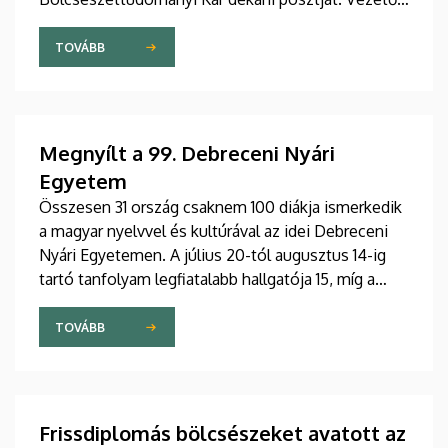
stratégiájában fontos szerepet szán a kar
hagyományainak, a bölcsészképzés klasszikus
TOVÁBB
normáinak megőrzésének, egyben reagálva a
változó világ kihívásaira, elsősorban az oktatás, a
tudományos élet és a nemzetközi kapcsolatok
terén.
Megnyílt a 99. Debreceni Nyári
Egyetem
Összesen 31 ország csaknem 100 diákja ismerkedik
a magyar nyelvvel és kultúrával az idei Debreceni
Nyári Egyetemen. A július 20-tól augusztus 14-ig
tartó tanfolyam legfiatalabb hallgatója 15, míg a
legidősebb 80 éves. Az Egyetemi Templomban
tartott hétfői ünnepélyes megnyitón átadták az
TOVÁBB
ösztöndíjasok okleveleit.
Frissdiplomás bölcsészeket avatott az