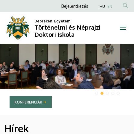
Történelmi
Anonim
Bejelentkezés
HU
EN
Felhasználói
és
Debreceni Egyetem
fiók
Történelmi és Néprajzi
Néprajzi
menüje
Doktori Iskola
Doktori
DIAVETÍTÉS
Iskola
KONFERENCIÁK
Hírek
HÍREK