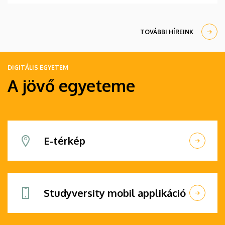
eredményekért ítélte oda a közgazdaságtudományi
Nobel-emlékdíjat a Svéd Királyi Tudományos
Akadémia 2025-ben.
TOVÁBBI HÍREINK
DIGITÁLIS EGYETEM
A jövő egyeteme
E-térkép
Studyversity mobil applikáció