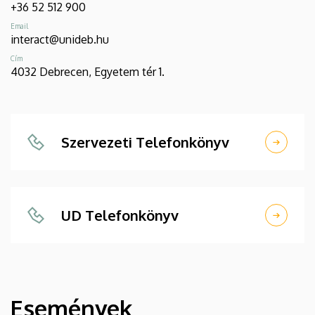
+36 52 512 900
Email
interact@unideb.hu
Cím
4032 Debrecen, Egyetem tér 1.
Szervezeti Telefonkönyv
UD Telefonkönyv
Események