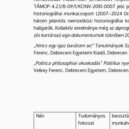
TÁMOP-4.2.1/B-09/1/KONV-2010-0007 jelű pál
historiográfiai munkacsoport (2007–2024 Dr
három jelentős nemzetközi historiográfiai
hallgatók. Kollektív eredménye még az alpro
(és kortársai) ego-dokumentumok tükrében
20
„Nincs egy igaz barátom se!” Tanulmányok Szé
Ferenc. Debreceni Egyetemi Kiadó, Debrecen 2
„Politica philosophiai okoskodás” Politikai ny
Velkey Ferenc. Debreceni Egyetem, Debrecen, 
Név
Tudományos
beosztá
fokozat
munkah