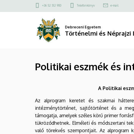
Politikai
Ugrás
Felső
+36 52 512 900
Telefonkönyv
e-mail
a
kapcsolat
eszmék
tartalomra
menü
és
Debreceni Egyetem
Történelmi és Néprajzi 
intézmények
története
Politikai eszmék és 
alprogram
|
A Politikai es
Történelmi
Az alprogram keretet és szakmai hátteret
és
intézménytörténet, sajtótörténet és a megú
Néprajzi
támogatja, amelyek széles körű primer forrás
tükröződhetnek. Elméleti és módszertani tekinte
Doktori
való törekvés szempontjait. Az alprogram k