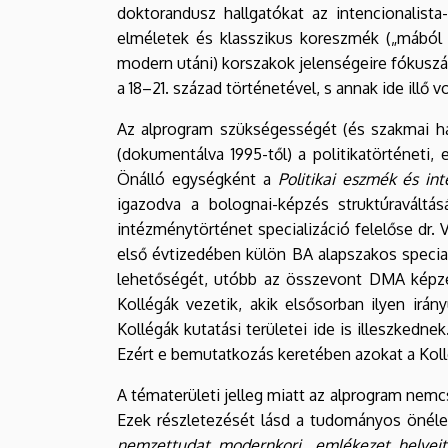
doktorandusz hallgatókat az intencionalista
Iskola
elméletek és klasszikus koreszmék („mából 
modern utáni) korszakok jelenségeire fókuszál 
a 18–21. század történetével, s annak ide illő 
Az alprogram szükségességét (és szakmai há
(dokumentálva 1995-től) a politikatörténeti
Önálló egységként a
Politikai eszmék és in
igazodva a bolognai-képzés struktúraváltás
intézménytörténet specializáció felelőse dr. V
első évtizedében külön BA alapszakos special
lehetőségét, utóbb az összevont DMA képzé
Kollégák vezetik, akik elsősorban ilyen ir
Kollégák kutatási területei ide is illeszkedn
Ezért e bemutatkozás keretében azokat a Koll
A tématerületi jelleg miatt az alprogram nem
Ezek részletezését lásd a tudományos önéle
nemzettudat modernkori „emlékezet helyei