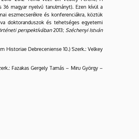
 36 magyar nyelvű tanulmányt). Ezen kívül a
mai eszmecserékre és konferenciákra, köztük
onva doktoranduszok és tehetséges egyetemi
történeti perspektívában
2013;
Széchenyi István
m Historiae Debreceniense 10.) Szerk.: Velkey
erk.: Fazakas Gergely Tamás – Miru György –