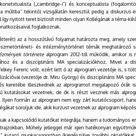
-konetxtualista („cambridge-i”) és konceptualista (fogalomt
a múltba” tekintő) vizsgálatán keresztül pedig a diskurzus-
így nyitott teret biztosít minden olyan Kollégának a téma-kiírá
vonatkozásaival foglalkoznak.
tterét) az a hosszútávú folyamat határozta meg, amely szer
, eszmetörténeti- és intézménytörténet témák meghatározó sú
tézmények története
alprogram 2012-től működik, amikor is
ához és a diszciplináris MA specializációkhoz. Mivel a dis
elkey Ferenc volt, ezért lett ő az alprogram vezetője is, s tölt
izációval (vezetője dr. Miru György) és diszciplináris MA sp
s keretébe illeszkednek az alprogramot megalapozó órák is
ányú kutatásokat vezetnek, de ők is részt vesznek más alpro
ek. Ilyen formán az alprogram nem egy zárt kutatócsoport, ha
égákat soroljuk ide, akik kurzust vezetnek az alprogram képzé
csak a kapcsolódó kutatókat integrálja, hanem a tudományos e
trajzokban. Műhely jelleggel már igen hatékonyan együttmű
t” kutató munkacsoportban
(kiegészülve további oktatókkal