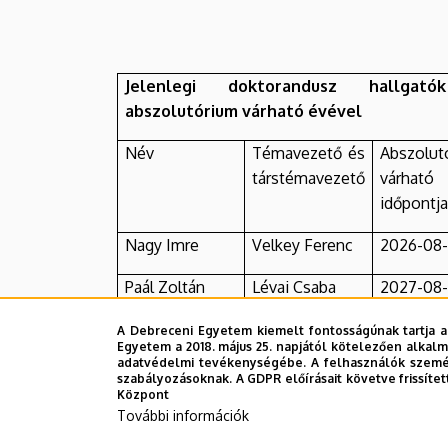
Jelenlegi doktorandusz hallgat
abszolutórium várható évével
Név
Témavezető és
Abszolut
társtémavezető
várható
időpontja
Nagy Imre
Velkey Ferenc
2026-08-
Paál Zoltán
Lévai Csaba
2027-08-
Kecskés Kitti
Pallai László
2027-08-
A Debreceni Egyetem kiemelt fontosságúnak tartja a
Egyetem a 2018. május 25. napjától kötelezően alkalm
adatvédelmi tevékenységébe. A felhasználók személ
Sinkovicz Ákos
Palasik Mária
2027-08-
szabályozásoknak. A GDPR előírásait követve frissítet
Központ
Nagy Tibor
Lévai Csaba
2028-08-
További információk