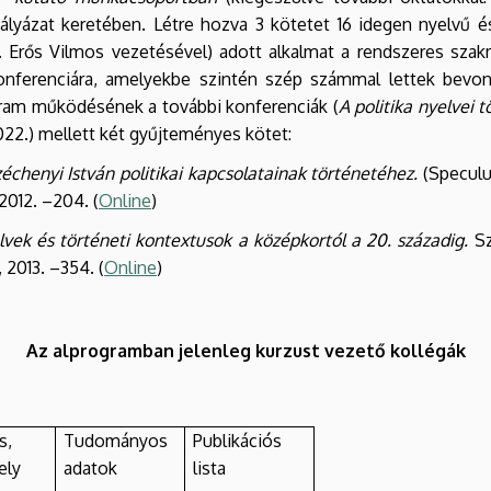
yázat keretében. Létre hozva 3 kötetet 16 idegen nyelvű és
. Erős Vilmos vezetésével) adott alkalmat a rendszeres szak
 konferenciára, amelyekbe szintén szép számmal lettek bev
gram működésének a további konferenciák (
A politika nyelvei 
22.) mellett két gyűjteményes kötet:
chenyi István politikai kapcsolatainak történetéhez.
(Speculu
012. –204. (
Online
)
elvek és történeti kontextusok a középkortól a 20. századig.
Sz
2013. –354. (
Online
)
Az alprogramban jelenleg kurzust vezető kollégák
s,
Tudományos
Publikációs
ely
adatok
lista