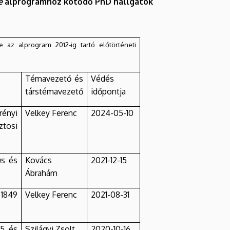
e
alprogramhoz kötődő PhD hallgatók
ve az alprogram 2012-ig tartó előtörténeti
Témavezető és
Védés
társtémavezető
időpontja
rényi
Velkey Ferenc
2024-05-10
tosi
us és
Kovács
2021-12-15
Ábrahám
 1849
Velkey Ferenc
2021-08-31
45 és
Szilágyi Zsolt
2020-10-16