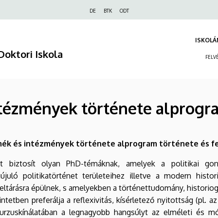
Felső
DE
BTK
ODT
navigáció
ISKOLÁ
Doktori Iskola
FELV
intézmények története alprog
zmék és intézmények története alprogram története és fe
 biztosít olyan PhD-témáknak, amelyek a politikai gondo
juló politikatörténet területeihez illetve a modern histo
feltárásra épülnek, s amelyekben a történettudomány, historio
tben preferálja a reflexivitás, kísérletező nyitottság (pl. az új
urzuskínálatában a legnagyobb hangsúlyt az elméleti és mód