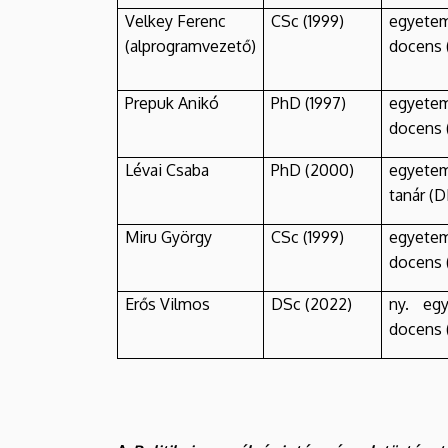
Velkey Ferenc
CSc (1999)
egyete
(alprogramvezető)
docens 
Prepuk Anikó
PhD (1997)
egyete
docens 
Lévai Csaba
PhD (2000)
egyete
tanár (D
Miru György
CSc (1999)
egyete
docens 
Erős Vilmos
DSc (2022)
ny. eg
docens 