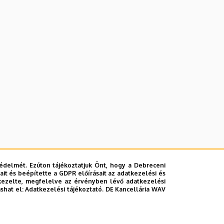
édelmét. Ezúton tájékoztatjuk Önt, hogy a Debreceni
it és beépítette a GDPR előírásait az adatkezelési és
kezelte, megfelelve az érvényben lévő adatkezelési
ashat el:
Adatkezelési tájékoztató.
DE Kancellária WAV