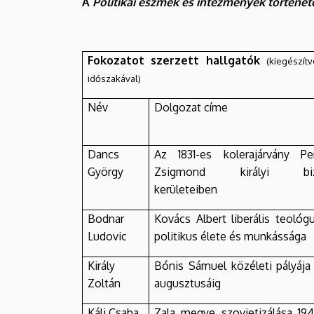
A
Politikai eszmék és intézmények történet
Fokozatot szerzett hallgatók
(kiegészít
időszakával)
Név
Dolgozat címe
Dancs
Az 1831-es kolerajárvány Pe
György
Zsigmond királyi biz
kerületeiben
Bodnar
Kovács Albert liberális teológ
Ludovic
politikus élete és munkássága
Király
Bónis Sámuel közéleti pályája
Zoltán
augusztusáig
Káli Csaba
Zala megye szovjetizálása 19