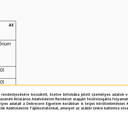
ók az
órium
01
01
01
 rendelkezésére bocsátott, illetve birtokába jutott személyes adatok v
azandó Általános Adatvédelmi Rendelet alapján felülvizsgálta folyamata
yes adatait a Debreceni Egyetem korábban is teljes körültekintéssel 
01
tük Adatvédelmi Tájékoztatónkat, amelyet az alábbi linkre kattintva olv
01