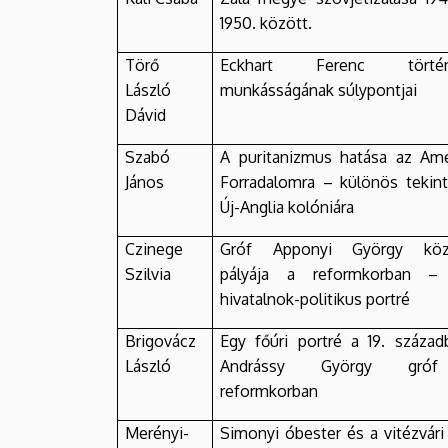
1950. között.
Törő
Eckhart Ferenc történ
László
munkásságának súlypontjai
Dávid
Szabó
A puritanizmus hatása az Ame
János
Forradalomra – különös tekint
Új-Anglia kolóniára
Czinege
Gróf Apponyi György közé
Szilvia
pályája a reformkorban –
hivatalnok-politikus portré
Brigovácz
Egy főúri portré a 19. század
László
Andrássy György gró
reformkorban
Merényi-
Simonyi óbester és a vitézvári