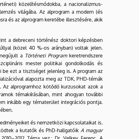
örténeti) közelítésmódokba, a nacionalizmus-
elemzés világába. Az alprogram a modern (és
sra és az alprogram keretébe illesztésére, akik
int a debreceni történész doktori képzésben
llyal (közel 40 %-os arányban) voltak jelen.
 megújult a
Történeti Program
keretrendszere
zciplináris mester politikai gondolkodás és
i be ezt a tisztséget jelenleg is. A program az
ecializációval alapozta meg az TDK, PHD-témák
. Az alprogramhoz kötődő kurzusokat azok a
gramok témakiírásában, mint ahogyan további
nem inkább egy tématerület integrációs pontja.
sében.
redményeiket és nemzetközi kapcsolataikat is.
ködtek a kutatók és PhD-hallgatóik
A magyar
: 2010–2012 Téma vez.: Dr. Velkey Ferenc, A