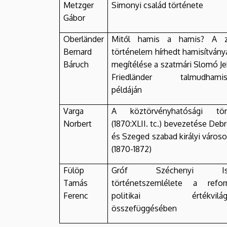
Metzger
Simonyi család története
Gábor
Oberländer
Mitől hamis a hamis? A z
Bernard
történelem hírhedt hamisítvány
Báruch
megítélése a szatmári Slomó J
Friedländer talmudhamisí
példáján
Varga
A köztörvényhatósági tör
Norbert
(1870:XLII. tc.) bevezetése Deb
és Szeged szabad királyi város
(1870-1872)
Fülöp
Gróf Széchenyi Ist
Tamás
történetszemlélete a refor
Ferenc
politikai értékvilág
összefüggésében