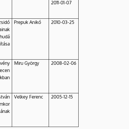
2011-01-07
sidó
Prepuk Anikó
2010-03-25
ainak
ehudá
tása
vény
Miru György
2008-02-06
recen
okban
ván
Velkey Ferenc
2005-12-15
mkor
ának