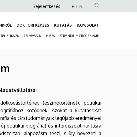
Anonim
Bejelentkezés
HU
EN
Felhasználói
fiók
NKRÓL
DOKTORI KÉPZÉS
KUTATÁS
KAPCSOLAT
Fő
menüje
ÉTELIZŐKNEK
FELHÍVÁSOK
HÍREK
STIPENDIUM PROGRAMME
navigáció
Másodlagos
navigáció
ram
ladatvállalásai
lkodástörténet (eszmetörténet), politikai
riográfiához kötődnek. Azokat a kutatásokat
gráfia és társtudományaik legújabb eredményei
 politikai biográfia) és interdiszciplinaritásra
szertani alapozásra teszi, s így bevezeti a