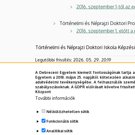
2016. szeptember 1-től az 
Történelmi és Néprajzi Doktori Pro
2016. szeptember 1. előtt a
Történelmi és Néprajzi Doktori Iskola Képzési
Legutóbbi frissítés:
2026. 05. 29. 20:19
A Debreceni Egyetem kiemelt fontosságúnak tartja a
Egyetem a 2018. május 25. napjától kötelezően alkalm
adatvédelmi tevékenységébe. A felhasználók személ
szabályozásoknak. A GDPR előírásait követve frissítet
Központ
További információk
Nélkülözhetetlen sütik
Funkcionális sütik
Analitikai sütik