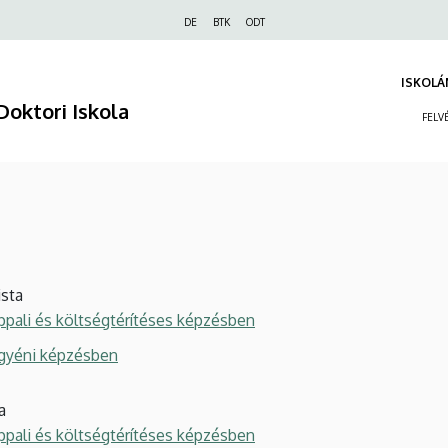
Felső
DE
BTK
ODT
navigáció
ISKOLÁ
Doktori Iskola
FELV
ista
appali és költségtérítéses képzésben
egyéni képzésben
a
appali és költségtérítéses képzésben