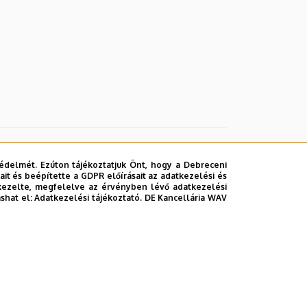
édelmét. Ezúton tájékoztatjuk Önt, hogy a Debreceni
it és beépítette a GDPR előírásait az adatkezelési és
kezelte, megfelelve az érvényben lévő adatkezelési
ashat el:
Adatkezelési tájékoztató.
DE Kancellária WAV