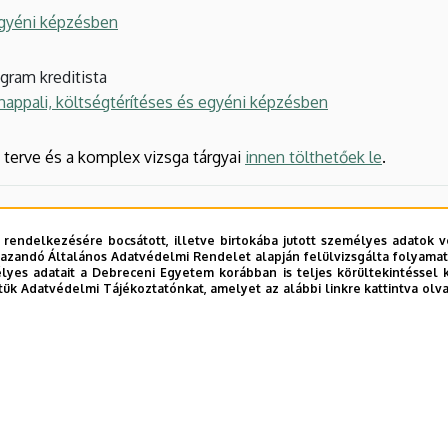
egyéni képzésben
gram kreditista
 nappali, költségtérítéses és egyéni képzésben
 terve és a komplex vizsga tárgyai
innen tölthetőek le
.
 rendelkezésére bocsátott, illetve birtokába jutott személyes adatok v
azandó Általános Adatvédelmi Rendelet alapján felülvizsgálta folyamata
yes adatait a Debreceni Egyetem korábban is teljes körültekintéssel 
tük Adatvédelmi Tájékoztatónkat, amelyet az alábbi linkre kattintva olv