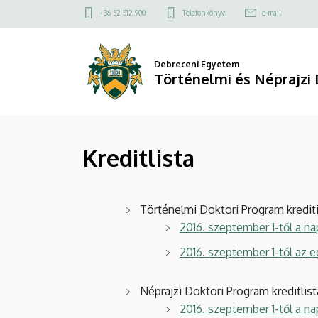
Kreditlista
Ugrás
Felső
+36 52 512 900
Telefonkönyv
e-mail
a
kapcsolat
|
tartalomra
menü
Történelmi
Debreceni Egyetem
Történelmi és Néprajzi 
és
Néprajzi
Kreditlista
Doktori
Iskola
Történelmi Doktori Program kredit
2016. szeptember 1-től a n
2016. szeptember 1-től az 
Néprajzi Doktori Program kreditlist
2016. szeptember 1-től a n