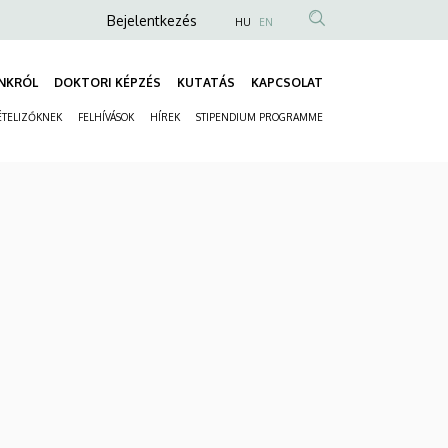
Anonim
Bejelentkezés
HU
EN
Felhasználói
fiók
NKRÓL
DOKTORI KÉPZÉS
KUTATÁS
KAPCSOLAT
Fő
menüje
ÉTELIZŐKNEK
FELHÍVÁSOK
HÍREK
STIPENDIUM PROGRAMME
navigáció
Másodlagos
navigáció