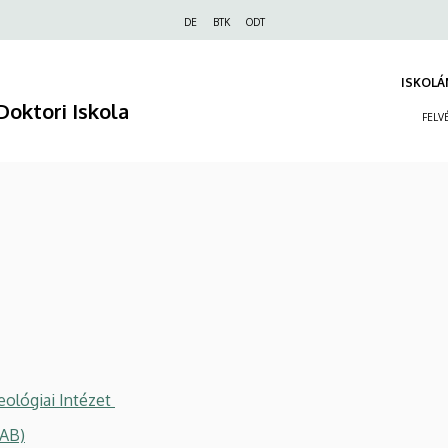
Felső
DE
BTK
ODT
navigáció
ISKOLÁ
Doktori Iskola
FELV
ológiai Intézet
MAB)