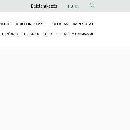
Anonim
Bejelentkezés
HU
EN
Felhasználói
fiók
NKRÓL
DOKTORI KÉPZÉS
KUTATÁS
KAPCSOLAT
Fő
menüje
ÉTELIZŐKNEK
FELHÍVÁSOK
HÍREK
STIPENDIUM PROGRAMME
navigáció
Másodlagos
navigáció