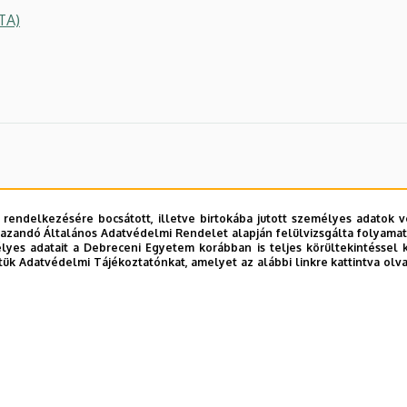
TA)
 rendelkezésére bocsátott, illetve birtokába jutott személyes adatok v
azandó Általános Adatvédelmi Rendelet alapján felülvizsgálta folyamata
yes adatait a Debreceni Egyetem korábban is teljes körültekintéssel 
tük Adatvédelmi Tájékoztatónkat, amelyet az alábbi linkre kattintva olv