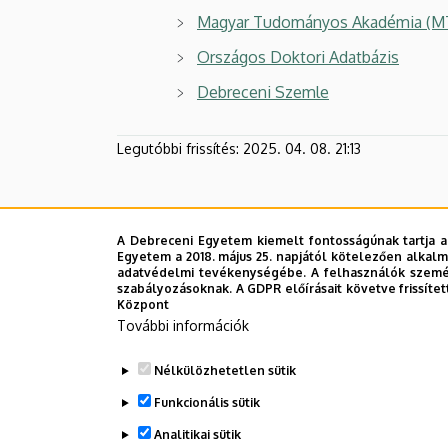
Magyar Tudományos Akadémia (M
Országos Doktori Adatbázis
Debreceni Szemle
Legutóbbi frissítés:
2025. 04. 08. 21:13
A Debreceni Egyetem kiemelt fontosságúnak tartja a
Egyetem a 2018. május 25. napjától kötelezően alkalm
adatvédelmi tevékenységébe. A felhasználók személ
szabályozásoknak. A GDPR előírásait követve frissítet
Központ
További információk
Nélkülözhetetlen sütik
Funkcionális sütik
Analitikai sütik