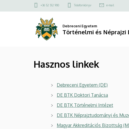
Hasznos
Ugrás
Felső
+36 52 512 900
Telefonkönyv
e-mail
a
kapcsolat
linkek
tartalomra
menü
|
Debreceni Egyetem
Történelmi és Néprajzi 
Történelmi
és
Hasznos linkek
Néprajzi
Doktori
Debreceni Egyetem (DE)
Iskola
DE BTK Doktori Tanácsa
DE BTK Történelmi Intézet
DE BTK Néprajztudományi és Muze
Magyar Akkreditációs Bizottság (