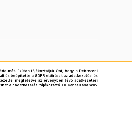
édelmét. Ezúton tájékoztatjuk Önt, hogy a Debreceni
it és beépítette a GDPR előírásait az adatkezelési és
kezelte, megfelelve az érvényben lévő adatkezelési
ashat el:
Adatkezelési tájékoztató.
DE Kancellária WAV