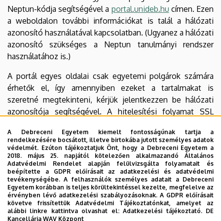
Neptun-kódja segítségével a
portal.unideb.hu
címen. Ezen
a weboldalon további információkat is talál a hálózati
azonosító használatával kapcsolatban. (Ugyanez a hálózati
azonosító szükséges a Neptun tanulmányi rendszer
használatához is.)
A portál egyes oldalai csak egyetemi polgárok számára
érhetők el, így amennyiben ezeket a tartalmakat is
szeretné megtekinteni, kérjük jelentkezzen be hálózati
azonosítója segítségével. A hitelesítési folyamat SSL
titkosított csatornán keresztül történik, így
A Debreceni Egyetem kiemelt fontosságúnak tartja a
felhasználóneve és jelszava nem kerülhet illetéktelen
rendelkezésére bocsátott, illetve birtokába jutott személyes adatok
kezekbe.
védelmét. Ezúton tájékoztatjuk Önt, hogy a Debreceni Egyetem a
2018. május 25. napjától kötelezően alkalmazandó Általános
Adatvédelmi Rendelet alapján felülvizsgálta folyamatait és
Letölthető állományok olvasásához szükséges
beépítette a GDPR előírásait az adatkezelési és adatvédelmi
program
tevékenységébe. A felhasználók személyes adatait a Debreceni
Egyetem korábban is teljes körültekintéssel kezelte, megfelelve az
érvényben lévő adatkezelési szabályozásoknak. A GDPR előírásait
Az Acrobat típusú fájlok megnyitásához és
követve frissítettük Adatvédelmi Tájékoztatónkat, amelyet az
megjelenítéséhez szükséges ingyenes programot - ha
alábbi linkre kattintva olvashat el:
Adatkezelési tájékoztató.
DE
Kancellária WAV Központ