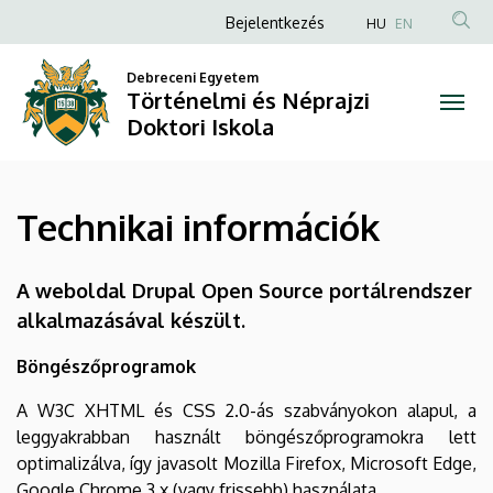
Technikai
Ugrás
Anonim
Bejelentkezés
HU
EN
a
Felhasználói
információk
tartalomra
Debreceni Egyetem
fiók
Történelmi és Néprajzi
|
menüje
Doktori Iskola
Történelmi
és
Technikai információk
Néprajzi
Doktori
A weboldal Drupal Open Source portálrendszer
alkalmazásával készült.
Iskola
Böngészőprogramok
A W3C XHTML és CSS 2.0-ás szabványokon alapul, a
leggyakrabban használt böngészőprogramokra lett
optimalizálva, így javasolt Mozilla Firefox, Microsoft Edge,
Google Chrome 3.x (vagy frissebb) használata.