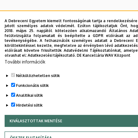
A Debreceni Egyetem kiemelt fontosságúnak tartja a rendelkezésére b
jutott személyes adatok védelmét. Ezúton tájékoztatjuk Önt, h
2018. május 25. napjától kötelezően alkalmazandó Általános Ada
felülvizsgálta folyamatait és beépítette a GDPR előírásait az a
tevékenységébe. A felhasználók személyes adatait a Debreceni E
körültekintéssel kezelte, megfelelve az érvényben lévő adatkezelé
előírásait követve frissítettük Adatvédelmi Tájékoztatónkat, amelyet
olvashat el:
Adatkezelési tájékoztató.
DE Kancellária WAV Központ
További információk
Nélkülözhetetlen sütik
Funkcionális sütik
Analitikai sütik
Hirdetési sütik
KIVÁLASZTOTTAK MENTÉSE
WITHDRAW CONSENT
ÖSSZES ELUTASÍTÁSA