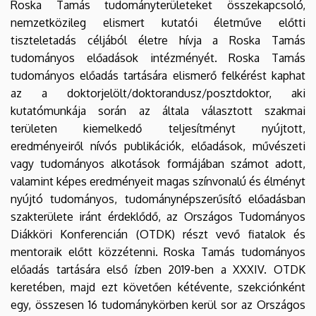
Roska Tamás tudományterületeket összekapcsoló,
nemzetközileg elismert kutatói életműve előtti
tiszteletadás céljából életre hívja a Roska Tamás
tudományos előadások intézményét. Roska Tamás
tudományos előadás tartására elismerő felkérést kaphat
az a doktorjelölt/doktorandusz/posztdoktor, aki
kutatómunkája során az általa választott szakmai
területen kiemelkedő teljesítményt nyújtott,
eredményeiről nívós publikációk, előadások, művészeti
vagy tudományos alkotások formájában számot adott,
valamint képes eredményeit magas színvonalú és élményt
nyújtó tudományos, tudománynépszerűsítő előadásban
szakterülete iránt érdeklődő, az Országos Tudományos
Diákköri Konferencián (OTDK) részt vevő fiatalok és
mentoraik előtt közzétenni. Roska Tamás tudományos
előadás tartására első ízben 2019-ben a XXXIV. OTDK
keretében, majd ezt követően kétévente, szekciónként
egy, összesen 16 tudománykörben kerül sor az Országos