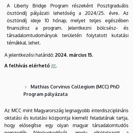
A Liberty Bridge Program részeként Posztgraduális
ösztöndíj pályázati lehetőség a 2024/25. évre. Az
ösztöndíj ideje 10 hónap, melyet teljes egészében
finanszíroz a program. Jelentkezni bölcsész- és
társadalomtudományok területén folytatott kutatási
témákkal. lehet.
A jelentkezési határidő:
2024. március 15.
A felhívás elérhető
itt
.
Mathias Corvinus Collegium (MCC) PhD
Program pályázata
Az MCC mint Magyarország legnagyobb interdiszciplináris
oktatási és kutatási központja kiemelt feladatának tartja,
hogy elősegítse egy olyan magyar társadalomtudós
nemzedék fölnövekedését, amely elkötelezett a