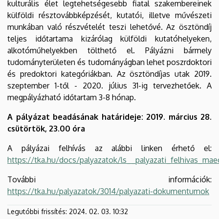
kulturális élet legtehetségesebb fiatal szakembereinek
külföldi résztovábbképzését, kutatói, illetve művészeti
munkában való részvételét teszi lehetővé. Az ösztöndíj
teljes időtartama kizárólag külföldi kutatóhelyeken,
alkotóműhelyekben tölthető el. Pályázni bármely
tudományterületen és tudományágban lehet poszrdoktori
és predoktori kategóriákban. Az ösztöndíjas utak 2019.
szeptember 1-től - 2020. július 31-ig tervezhetőek. A
megpályázható időtartam 3-8 hónap.
A pályázat beadásának határideje: 2019. március 28.
csütörtök, 23.00 óra
A pályázai felhívás az alábbi linken érhető el:
https://tka.hu/docs/palyazatok/ls__palyazati_felhivas_m
További információk:
https://tka.hu/palyazatok/3014/palyazati-dokumentumok
Legutóbbi frissítés:
2024. 02. 03. 10:32