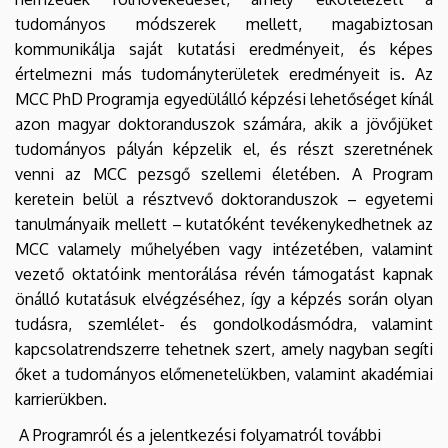
tudományos módszerek mellett, magabiztosan
kommunikálja saját kutatási eredményeit, és képes
értelmezni más tudományterületek eredményeit is. Az
MCC PhD Programja egyedülálló képzési lehetőséget kínál
azon magyar doktoranduszok számára, akik a jövőjüket
tudományos pályán képzelik el, és részt szeretnének
venni az MCC pezsgő szellemi életében. A Program
keretein belül a résztvevő doktoranduszok – egyetemi
tanulmányaik mellett – kutatóként tevékenykedhetnek az
MCC valamely műhelyében vagy intézetében, valamint
vezető oktatóink mentorálása révén támogatást kapnak
önálló kutatásuk elvégzéséhez, így a képzés során olyan
tudásra, szemlélet- és gondolkodásmódra, valamint
kapcsolatrendszerre tehetnek szert, amely nagyban segíti
őket a tudományos előmenetelükben, valamint akadémiai
karrierükben.
A Programról és a jelentkezési folyamatról további