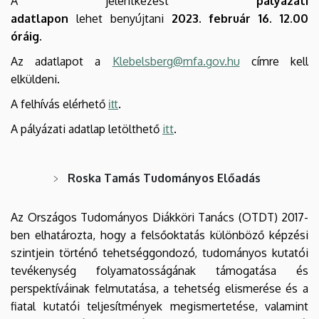
A jelentkezést
pályázati
adatlapon
lehet benyújtani
2023. február 16.
12.00
óráig.
Az adatlapot a
Klebelsberg@mfa.gov.hu
címre kell
elküldeni.
A felhívás elérhető
t
.
it
A pályázati adatlap letölthető
itt
.
Roska Tamás Tudományos Előadás
Az Országos Tudományos Diákköri Tanács (OTDT) 2017-
ben elhatározta, hogy a felsőoktatás különböző képzési
szintjein történő tehetséggondozó, tudományos kutatói
tevékenység folyamatosságának támogatása és
perspektíváinak felmutatása, a tehetség elismerése és a
fiatal kutatói teljesítmények megismertetése, valamint