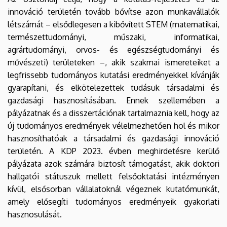
innováció területén tovább bővítse azon munkavállalók
létszámát – elsődlegesen a kibővített STEM (matematikai,
természettudományi, műszaki, informatikai,
agrártudományi, orvos- és egészségtudományi és
művészeti) területeken –, akik szakmai ismereteiket a
legfrissebb tudományos kutatási eredményekkel kívánják
gyarapítani, és elkötelezettek tudásuk társadalmi és
gazdasági hasznosításában. Ennek szellemében a
pályázatnak és a disszertációnak tartalmaznia kell, hogy az
új tudományos eredmények vélelmezhetően hol és mikor
hasznosíthatóak a társadalmi és gazdasági innováció
területén. A KDP 2023. évben meghirdetésre kerülő
pályázata azok számára biztosít támogatást, akik doktori
hallgatói státuszuk mellett felsőoktatási intézményen
kívül, elsősorban vállalatoknál végeznek kutatómunkát,
amely elősegíti tudományos eredményeik gyakorlati
hasznosulását.