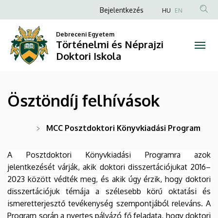
Ösztöndíj
Ugrás
Anonim
Bejelentkezés
HU
EN
a
Felhasználói
felhívások
tartalomra
Debreceni Egyetem
fiók
Történelmi és Néprajzi
|
menüje
Doktori Iskola
Történelmi
és
Ösztöndíj felhívások
Néprajzi
Doktori
MCC Posztdoktori Könyvkiadási Program
Iskola
A Posztdoktori Könyvkiadási Programra azok
jelentkezését várják, akik doktori disszertációjukat 2016–
2023 között védték meg, és akik úgy érzik, hogy doktori
disszertációjuk témája a szélesebb körű oktatási és
ismeretterjesztő tevékenység szempontjából releváns. A
Program során a nyertes pályázó fő feladata, hogy doktori