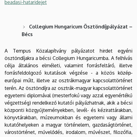
beadasi-hataridejet
Collegium Hungaricum Ösztöndíjpályázat –
Bécs
A Tempus Közalapítvány pályázatot hirdet egyéni
ösztöndíjakra a bécsi Collegium Hungaricumba. A felhívás
célja általános elméleti, valamint forrásfeltáró, illetve
forrásfeldolgozó kutatások végzése - a közös
közép-
rópai múlt, illetve az osztrákmagyar kapcsolattörténet
eu
terén. Az ösztöndíjra az osztrák-magyar kapcsolattörténet
egyetemi diplomával (mesterfokú vagy azzal egyenértékű
végzettség) rendelkező kutatói pályázhatnak, akik a bécsi
központi közgyűjteményekben, levél- és kézirattárakban,
könyvtárakban, múzeumokban és egyetemi vagy állami
kutatóhelyeken a magyar történelem, gazdaságtörténet,
várostörténet, művelődés, irodalom, művészet, filozófia,