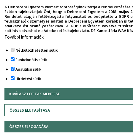
A Debreceni Egyetem kiemelt fontosságúnak tartja a rendelkezésére bo
Ezúton tájékoztatjuk Önt, hogy a Debreceni Egyetem a 2018. május 
Rendelet alapján felülvizsgálta folyamatait és beépítette a GDPR e
felhasználók személyes adatait a Debreceni Egyetem korábban is tel
adatkezelési szabályozásoknak. A GDPR előírásait követve frissíte
kattintva olvashat el:
Adatkezelési tájékoztató.
DE Kancellária WAV Kö
További információk
Nélkülözhetetlen sütik
Funkcionális sütik
Analitikai sütik
Hirdetési sütik
KIVÁLASZTOTTAK MENTÉSE
WITHDRAW CONSENT
ÖSSZES ELUTASÍTÁSA
ÖSSZES ELFOGADÁSA