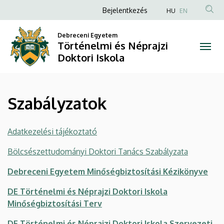
Szabályzatok
Ugrás
Anonim
Bejelentkezés
HU
EN
a
Felhasználói
|
tartalomra
Debreceni Egyetem
fiók
Történelmi és Néprajzi
Történelmi
menüje
Doktori Iskola
és
Néprajzi
Szabályzatok
Doktori
Iskola
Adatkezelési tájékoztató
Bölcsészettudományi Doktori Tanács Szabályzata
Debreceni Egyetem Minőségbiztosítási Kézikönyve
DE Történelmi és Néprajzi Doktori Iskola
Minőségbiztosítási Terv
DE Történelmi és Néprajzi Doktori Iskola Szervezeti