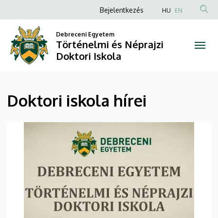
Doktori
Ugrás
Anonim
Bejelentkezés
HU
EN
a
Felhasználói
iskola
tartalomra
Debreceni Egyetem
fiók
Történelmi és Néprajzi
hírei
menüje
Doktori Iskola
|
Történelmi
Doktori iskola hírei
és
Néprajzi
Doktori
Iskola