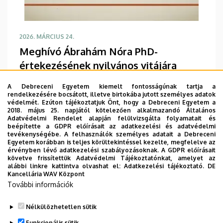
2026. MÁRCIUS 24.
Meghívó Ábrahám Nóra PhD-
értekezésének nyilvános vitájára
Meghívó Ábrahám Nóra PhD-értekezésének
A Debreceni Egyetem kiemelt fontosságúnak tartja a
nyilvános vitájára
rendelkezésére bocsátott, illetve birtokába jutott személyes adatok
védelmét. Ezúton tájékoztatjuk Önt, hogy a Debreceni Egyetem a
2018. május 25. napjától kötelezően alkalmazandó Általános
TOVÁBB
Adatvédelmi Rendelet alapján felülvizsgálta folyamatait és
beépítette a GDPR előírásait az adatkezelési és adatvédelmi
tevékenységébe. A felhasználók személyes adatait a Debreceni
Egyetem korábban is teljes körültekintéssel kezelte, megfelelve az
érvényben lévő adatkezelési szabályozásoknak. A GDPR előírásait
követve frissítettük Adatvédelmi Tájékoztatónkat, amelyet az
Oldalszámozás
alábbi linkre kattintva olvashat el:
Adatkezelési tájékoztató.
DE
1
2
3
4
5
6
Kancellária WAV Központ
Jelenlegi
Oldal
Oldal
Oldal
Oldal
Oldal
További információk
oldal
…
7
8
9
›
»
Oldal
Oldal
Oldal
Következő
Utolsó
Nélkülözhetetlen sütik
oldal
oldal
Funkcionális sütik