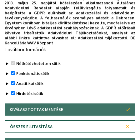
2018. május 25. napjától kötelezően alkalmazandó Általános
16:00
Mesterek és tanítványok kiállítása
Adatvédelmi Rendelet alapján felülvizsgálta folyamatait és
beépítette a GDPR előírásait az adatkezelési és adatvédelmi
2026. május 12.
kedd
tevékenységébe. A felhasználók személyes adatait a Debreceni
Egyetem korábban is teljes körültekintéssel kezelte, megfelelve az
érvényben lévő adatkezelési szabályozásoknak. A GDPR előírásait
12:00
Start Ups & Downs - Innovációk a
követve frissítettük Adatvédelmi Tájékoztatónkat, amelyet az
sport világában
alábbi linkre kattintva olvashat el:
Adatkezelési tájékoztató.
DE
Kancellária WAV Központ
2026. május 15.
péntek
További információk
20:30
Az éjszaka misztériuma Nr. 2. -
Nélkülözhetetlen sütik
Sol Oriens Kórus koncert
Funkcionális sütik
2026. május 20.
szerda
Analitikai sütik
Hirdetési sütik
14:00
Fazekas Mihály 260
19:00
Az első évfolyamos
KIVÁLASZTOTTAK MENTÉSE
WITHDRAW CONSENT
könnyűzenész hallgatók tavaszi
féléves vizsgakoncertje
Adatvédelem
Adatvédelem
ÖSSZES ELUTASÍTÁSA
Technikai információk
2026. május 21.
csütörtök