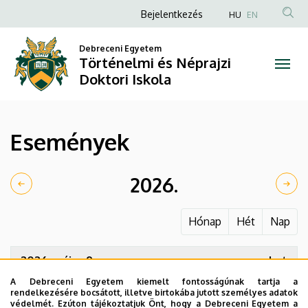
Események
Ugrás
Anonim
Bejelentkezés
HU
EN
a
Felhasználói
|
tartalomra
Debreceni Egyetem
fiók
Történelmi és Néprajzi
Történelmi
menüje
Doktori Iskola
és
Néprajzi
Események
Doktori
Iskola
2026.
Hónap
Hét
Nap
2026. május 9.
szombat
A Debreceni Egyetem kiemelt fontosságúnak tartja a
15:00
Mesterek és tanítványok kiállítása
rendelkezésére bocsátott, illetve birtokába jutott személyes adatok
védelmét. Ezúton tájékoztatjuk Önt, hogy a Debreceni Egyetem a