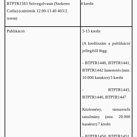
zövegolvasás (Szekeres
4 kredit
BTPTR1583 S
Csilla) (csütörtök 12.00-13.40 403/2.
terem)
Publikáció
5-15 kredit
(A kreditszám a publikáció
jellegétől függ:
-
BTPTR1440, BTPTR1441,
Ismertetés (min.
BTPTR1442
10.000 karakter) 5 kredit
- BTPTR1445,
BTPTR1446, BTPTR1447
Közlemény, társszerzős
tanulmány (min. 20.000
karakter) 7 kredit
-
BTPTR1450, BTPTR1451,