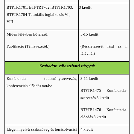
BTPTR1701, BTPTR1702, BTPTR1703,
3 kredit
BTPTR1704 Tutoriális foglalkozás VI.,
VIII.
Miden félévben kötelező:
5-15 kredit
Publikáció (Témavezetők)
(Részletezését lásd az I.
félévnél)
Szabadon választható tárgyak
Konferencia- tudományszervezés,
3-11 kredit
konferencián előadás tartása
Konferencia-
BTPTR1475
szervezés 3 kredit
Konferencia-
BTPTR1476
előadás 8 kredit
Idegen nyelvű szakszöveg és forrásolvasási
4 kredit