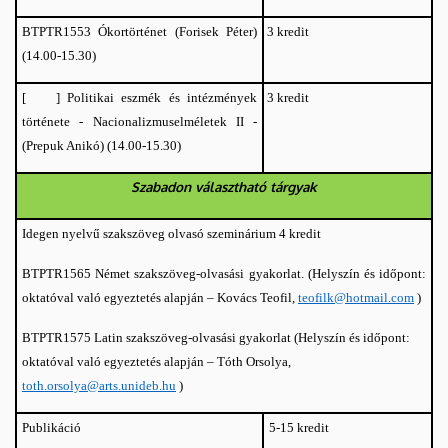
BTPTR1553 Ókortörténet (Forisek Péter)
3 kredit
(14.00-15.30)
3 kredit
[ ] Politikai eszmék és intézmények
története - Nacionalizmuselméletek II -
(14.00-15.30)
(Prepuk Anikó)
Szabadon választható tárgyak
Idegen nyelvű szakszöveg olvasó szeminárium 4 kredit
BTPTR1565 Német szakszöveg-olvasási gyakorlat
.
(Helyszín és időpont:
oktatóval való egyeztetés alapján – Kovács Teofil,
teofilk@hotmail.com
)
BTPTR1575 Latin szakszöveg-olvasási gyakorlat (Helyszín és időpont:
oktatóval való egyeztetés alapján – Tóth Orsolya,
toth.orsolya@arts.unideb.hu
)
Publikáció
5-15 kredit