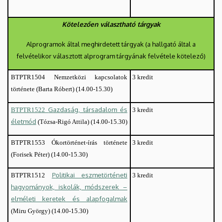
Kötelezően választható tárgyak
Alprogramok által meghirdetett tárgyak (a hallgató által a
felvételikor választott alprogram tárgyának felvétele kötelező)
Nemzetközi kapcsolatok
3 kredit
BTPTR1504
története (Barta Róbert)
(14.00-15.30)
Gazdaság, társadalom és
3 kredit
BTPTR1522
életmód
(Tózsa-Rigó Attila)
(14.00-15.30)
Ókortörténet-írás története
3 kredit
BTPTR1553
(Forisek Péter)
(14.00-15.30)
olitikai eszmetörténeti
P
3 kredit
BTPTR1512
hagyományok, iskolák, módszerek –
elméleti keretek és alapfogalmak
(Miru György)
(14.00-15.30)