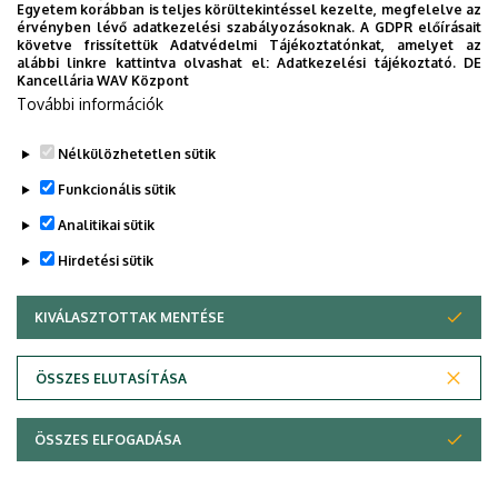
Egyetem korábban is teljes körültekintéssel kezelte, megfelelve az
érvényben lévő adatkezelési szabályozásoknak. A GDPR előírásait
követve frissítettük Adatvédelmi Tájékoztatónkat, amelyet az
alábbi linkre kattintva olvashat el:
Adatkezelési tájékoztató.
DE
Oktatási kredit (A tanszékkel
3 kredit
BTPTR2415
Kancellária WAV Központ
egyeztetett féléves szeminárium tartása)
További információk
Nélkülözhetetlen sütik
Legutóbbi frissítés:
2024. 09. 03. 14:03
Funkcionális sütik
Analitikai sütik
Hirdetési sütik
KIVÁLASZTOTTAK MENTÉSE
WITHDRAW CONSENT
Adatvédelem
Adatvédelem
ÖSSZES ELUTASÍTÁSA
Technikai információk
ÖSSZES ELFOGADÁSA
Szerzői jog © 2026 Unideb