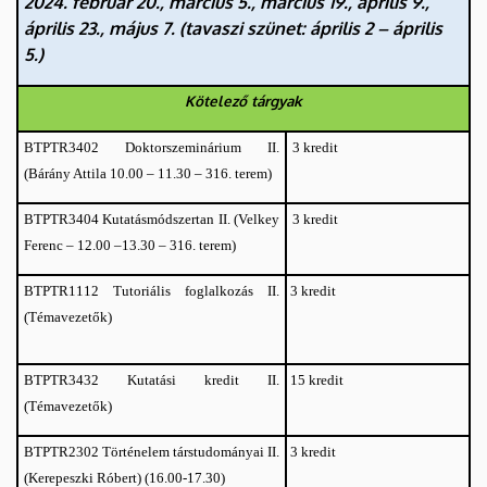
2024. február 20., március 5., március 19., április 9.,
Iskola
április 23., május 7. (tavaszi szünet: április 2 – április
5.)
Kötelező tárgyak
Doktorszeminárium II.
3 kredit
BTPTR3402
(Bárány Attila 10.00 – 11.30 – 316. terem)
Kutatásmódszertan II. (Velkey
3 kredit
BTPTR3404
Ferenc – 12.00 –13.30 – 316. terem)
Tutoriális foglalkozás II.
3 kredit
BTPTR1112
(Témavezetők)
Kutatási kredit II.
15 kredit
BTPTR3432
(Témavezetők)
3 kredit
BTPTR2302 Történelem társtudományai II.
(Kerepeszki Róbert) (16.00-17.30)