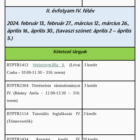
II. évfolyam IV. félév
2024. február 13., február 27., március 12., március 26.,
április 16., április 30., (tavaszi szünet: április 2 – április
5.)
Kötelező tárgyak
Historiográfia II.
(Lévai
3 kredit
BTPTR1412
Csaba – 10.00-11.30 – 316. terem)
BTPTR2304
Történelem társtudományai
3 kredit
IV. (Bárány Attila – 12.00-13.30 – 316.
terem)
Tutoriális foglalkozás IV.
3 kredit
BTPTR1114
(Témavezetők)
Kutatási kredit IV.
20 kredit
BTPTR2434