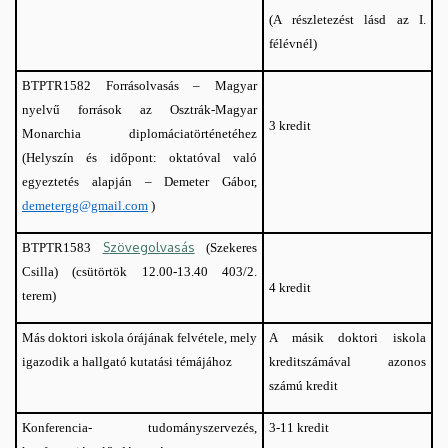
(A részletezést lásd az I.
félévnél)
Forrásolvasás – Magyar
BTPTR1582
nyelvű források az Osztrák-Magyar
3 kredit
Monarchia diplomáciatörténetéhez
(
Helyszín és időpont: oktatóval való
egyeztetés alapján –
Demeter Gábor,
demetergg@gmail.com
)
zövegolvasás
S
(Szekeres
BTPTR1583
Csilla) (csütörtök 12.00-13.40 403/2.
4 kredit
terem)
Más doktori iskola órájának felvétele, mely
A másik doktori iskola
igazodik a hallgató kutatási témájához
kreditszámával azonos
számú kredit
Konferencia- tudományszervezés,
3-11 kredit