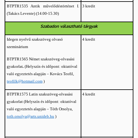
3 kredit
BTPTR1535 Antik művelődéstörténet I.
(14.00-15.30)
(Takács Levente)
Szabadon választható tárgyak
Idegen nyelvű szakszöveg olvasó
4 kredit
szeminárium
BTPTR1565 Német szakszöveg-olvasási
gyakorlat
.
(Helyszín és időpont: oktatóval
való egyeztetés alapján – Kovács Teofil,
teofilk@hotmail.com
)
BTPTR1575 Latin szakszöveg-olvasási
4 kredit
gyakorlat (Helyszín és időpont: oktatóval
való egyeztetés alapján – Tóth Orsolya,
toth.orsolya@arts.unideb.hu
)