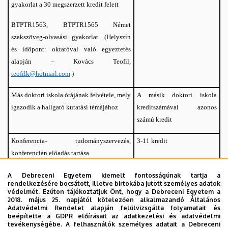
gyakorlat a 30 megszerzett kredit felett
BTPTR1563, BTPTR1565 Német
szakszöveg-olvasási gyakorlat
.
(Helyszín
és időpont: oktatóval való egyeztetés
alapján – Kovács Teofil,
teofilk@hotmail.com
)
Más doktori iskola órájának felvétele, mely
A másik doktori iskola
igazodik a hallgató kutatási témájához
kreditszámával azonos
számú kredit
Konferencia- tudományszervezés,
3-11 kredit
konferencián előadás tartása
BTPTR1475, BTPTR1476
Konferencia-szervezés 3
A Debreceni Egyetem kiemelt fontosságúnak tartja a
rendelkezésére bocsátott, illetve birtokába jutott személyes adatok
kredit
védelmét. Ezúton tájékoztatjuk Önt, hogy a Debreceni Egyetem a
2018. május 25. napjától kötelezően alkalmazandó Általános
BTPTR1485, BTPTR1486
Adatvédelmi Rendelet alapján felülvizsgálta folyamatait és
beépítette a GDPR előírásait az adatkezelési és adatvédelmi
Konferencia-előadás 8 kredit
tevékenységébe. A felhasználók személyes adatait a Debreceni