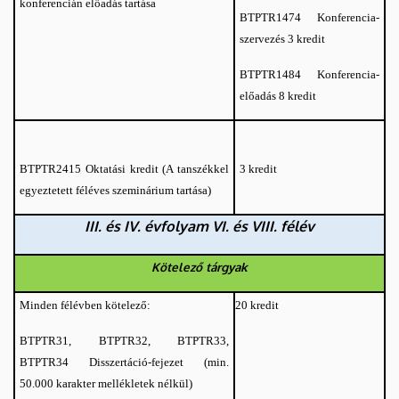
konferencián előadás tartása
Konferencia-
BTPTR1474
szervezés 3 kredit
Konferencia-
BTPTR1484
előadás 8 kredit
Oktatási kredit (A tanszékkel
3 kredit
BTPTR2415
egyeztetett féléves szeminárium tartása)
III. és IV. évfolyam VI. és VIII. félév
Kötelező tárgyak
Minden félévben kötelező:
20 kredit
BTPTR31, BTPTR32, BTPTR33,
BTPTR34 Disszertáció-fejezet (min.
50.000 karakter mellékletek nélkül)