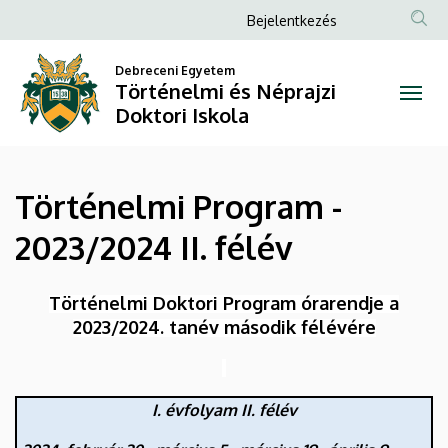
Történelmi
Ugrás
Anonim
Bejelentkezés
a
Felhasználói
Program
tartalomra
Debreceni Egyetem
fiók
Történelmi és Néprajzi
-
menüje
Doktori Iskola
2023/2024
II.
Történelmi Program -
félév
2023/2024 II. félév
|
Történelmi
Történelmi Doktori Program órarendje a
2023/2024. tanév második félévére
és
Néprajzi
I. évfolyam II. félév
Doktori