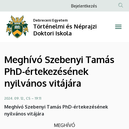
Meghívó
Ugrás
Anonim
Bejelentkezés
a
Felhasználói
Szebenyi
tartalomra
Debreceni Egyetem
fiók
Történelmi és Néprajzi
Tamás
menüje
Doktori Iskola
PhD-
értekezésének
Meghívó Szebenyi Tamás
nyilvános
PhD-értekezésének
vitájára
nyilvános vitájára
|
Történelmi
2024. 09. 12., CS – 19:11
Meghívó Szebenyi Tamás PhD-értekezésének
és
nyilvános vitájára
Néprajzi
MEGHÍVÓ