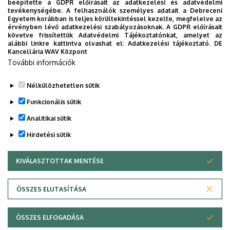
beépítette a GDPR előírásait az adatkezelési és adatvédelmi
A védés időpontja: 2024. X. 09. 12:00
tevékenységébe. A felhasználók személyes adatait a Debreceni
Egyetem korábban is teljes körültekintéssel kezelte, megfelelve az
helye: Történelmi Intézet Könyvtára (Főépület, 3. emelet,
érvényben lévő adatkezelési szabályozásoknak. A GDPR előírásait
követve frissítettük Adatvédelmi Tájékoztatónkat, amelyet az
316. terem)
alábbi linkre kattintva olvashat el:
Adatkezelési tájékoztató.
DE
Kancellária WAV Központ
Értekezés, tézisek elérhetők
itt
.
További információk
A meghívó megtekinthető
itt
és
itt
.
Nélkülözhetetlen sütik
Legutóbbi frissítés:
2024. 09. 13. 11:27
Funkcionális sütik
Analitikai sütik
Hirdetési sütik
KIVÁLASZTOTTAK MENTÉSE
WITHDRAW CONSENT
Adatvédelem
Adatvédelem
ÖSSZES ELUTASÍTÁSA
Technikai információk
ÖSSZES ELFOGADÁSA
Szerzői jog © 2026 Unideb