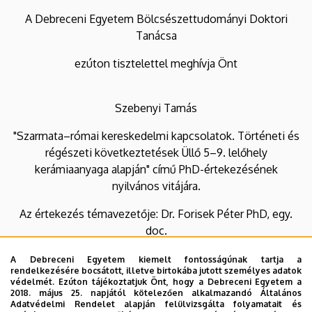
Doktori
A Debreceni Egyetem Bölcsészettudományi Doktori
Tanácsa
Iskola
ezúton tisztelettel meghívja Önt
Szebenyi Tamás
"Szarmata–római kereskedelmi kapcsolatok. Történeti és
régészeti következtetések Üllő 5–9. lelőhely
kerámiaanyaga alapján" című PhD-értekezésének
nyilvános vitájára.
Az értekezés témavezetője: Dr. Forisek Péter PhD, egy.
doc.
A nyilvános vitára a történelemtudományok
A Debreceni Egyetem kiemelt fontosságúnak tartja a
rendelkezésére bocsátott, illetve birtokába jutott személyes adatok
tudományágban kerül sor.
védelmét. Ezúton tájékoztatjuk Önt, hogy a Debreceni Egyetem a
2018. május 25. napjától kötelezően alkalmazandó Általános
Adatvédelmi Rendelet alapján felülvizsgálta folyamatait és