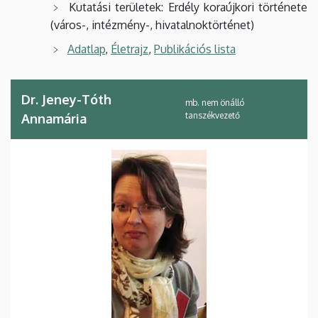
K
utatási területek: Erdély koraújkori története
(város-, intézmény-, hivatalnoktörténet)
Adatlap
,
Életrajz
,
Publikációs lista
Dr. Jeney-Tóth
mb. nem önálló
tanszékvezető
Annamária