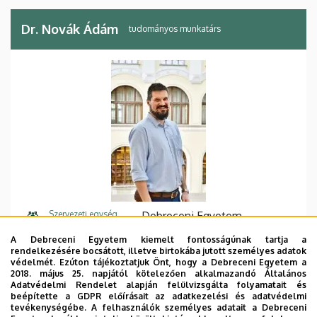
Dr. Novák Ádám
tudományos munkatárs
Szervezeti egység
Debreceni Egyetem
Történelmi és Néprajzi
A Debreceni Egyetem kiemelt fontosságúnak tartja a
Doktori Iskola
rendelkezésére bocsátott, illetve birtokába jutott személyes adatok
védelmét. Ezúton tájékoztatjuk Önt, hogy a Debreceni Egyetem a
2018. május 25. napjától kötelezően alkalmazandó Általános
Központi telefonszám
+36 52 512 900
Adatvédelmi Rendelet alapján felülvizsgálta folyamatait és
beépítette a GDPR előírásait az adatkezelési és adatvédelmi
E-mail cím
adamanovak@unideb.hu
tevékenységébe. A felhasználók személyes adatait a Debreceni