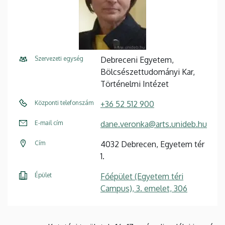
Szervezeti egység
Debreceni Egyetem,
Bölcsészettudományi Kar,
Történelmi Intézet
Központi telefonszám
+36 52 512 900
E-mail cím
dane.veronka@arts.unideb.hu
Cím
4032 Debrecen, Egyetem tér
1.
Épület
Főépület (Egyetem téri
Campus), 3. emelet, 306