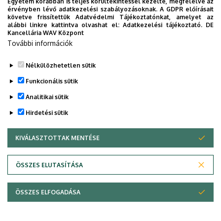
Egyetem korábban is teljes körültekintéssel kezelte, megfelelve az
érvényben lévő adatkezelési szabályozásoknak. A GDPR előírásait
Cím
4032 Debrecen, Egyetem tér
követve frissítettük Adatvédelmi Tájékoztatónkat, amelyet az
1. Főépület (Egyetem téri
alábbi linkre kattintva olvashat el:
Adatkezelési tájékoztató.
DE
Kancellária WAV Központ
Campus), 3. emelet, 307.
További információk
Emelet, ajtó
Főépület III. emelet, 307.
Nélkülözhetetlen sütik
Leírás
Funkcionális sütik
a Történelem program titkára (tanácskozási jogú
tag)
Analitikai sütik
Tudóstér profil
Hirdetési sütik
KIVÁLASZTOTTAK MENTÉSE
WITHDRAW CONSENT
Kutatási területek: középkori magyar család- és
társadalomtörténet, szfragisztika, numizmatika,
ÖSSZES ELUTASÍTÁSA
lengyel-magyar kapcsolatok a középkorban
Adatlap
,
Életrajz
,
Publikációs lista
ÖSSZES ELFOGADÁSA
Kutatási területek: Az európai integráció