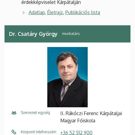
érdekképviselet Kárpátalján
Adatlap
,
Életrajz
,
Publikációs lista
Dr. Csatáry György
munkatárs
Szervezeti egység
II. Rákóczi Ferenc Kárpátaljai
Magyar Főiskola
Központi telefonszám
+36 52 512 900