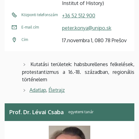
Institut of History)
Központi telefonszám
+36 52 512 900
E-mail cím
peter.konya@unipo.sk
Cím
17.novembra 1, 080 78 Prešov
Kutatási területek: habsburellenes felkelések,
protestantizmus a 16.-18. században, regionális
történelem
Adatlap
,
Életrajz
Prof. Dr. Lévai Csaba
egyetemi tanár