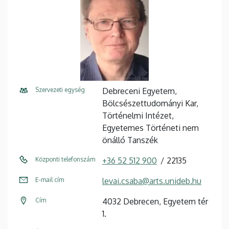
Szervezeti egység
Debreceni Egyetem,
Bölcsészettudományi Kar,
Történelmi Intézet,
Egyetemes Történeti nem
önálló Tanszék
Központi telefonszám
+36 52 512 900
22135
E-mail cím
levai.csaba@arts.unideb.hu
Cím
4032 Debrecen, Egyetem tér
1.