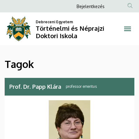
Tagok
Ugrás
Anonim
Bejelentkezés
a
Felhasználói
|
tartalomra
Debreceni Egyetem
fiók
Történelmi és Néprajzi
Történelmi
menüje
Doktori Iskola
és
Néprajzi
Tagok
Doktori
Iskola
Prof. Dr. Papp Klára
professor emeritus