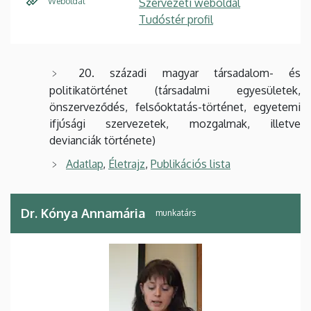
Weboldal
Szervezeti weboldal
Tudóstér profil
20. századi magyar társadalom- és
politikatörténet (társadalmi egyesületek,
önszerveződés, felsőoktatás-történet, egyetemi
ifjúsági szervezetek, mozgalmak, illetve
devianciák története)
Adatlap
,
Életrajz
,
Publikációs lista
Dr. Kónya Annamária
munkatárs