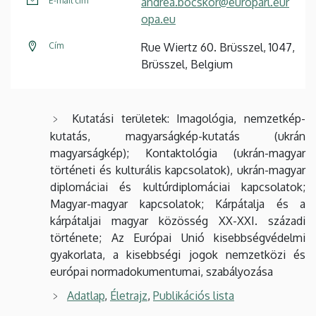
E-mail cím
andrea.bocskor@europarl.eur
opa.eu
Cím
Rue Wiertz 60. Brüsszel, 1047,
Brüsszel, Belgium
Kutatási területek: Imagológia, nemzetkép-
kutatás, magyarságkép-kutatás (ukrán
magyarságkép); Kontaktológia (ukrán-magyar
történeti és kulturális kapcsolatok), ukrán-magyar
diplomáciai és kultúrdiplomáciai kapcsolatok;
Magyar-magyar kapcsolatok; Kárpátalja és a
kárpátaljai magyar közösség XX-XXI. századi
története; Az Európai Unió kisebbségvédelmi
gyakorlata, a kisebbségi jogok nemzetközi és
európai normadokumentumai, szabályozása
Adatlap
,
Életrajz
,
Publikációs lista