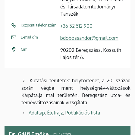
és Társadalomtudományi
Tanszék
Központi telefonszám
+36 52 512 900
E-mail cím
bdobossandor@gmail.com
Cím
90202 Beregszász, Kossuth
Lajos tér 6.
Kutatási területek: helytörténet, a 20. század
során végbe ment helységnév-változások
Kárpátalja mai területén, Beregszász utca- és
térnévváltozásainak vizsgálata
Adatlap
,
Életrajz
,
Publikációs lista
Dr. Gálfi Emőke
munkatárs