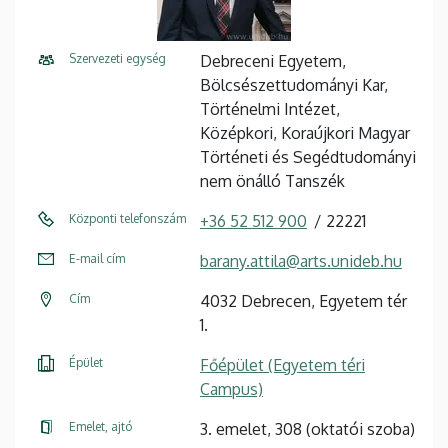
Szervezeti egység
Debreceni Egyetem,
Bölcsészettudományi Kar,
Történelmi Intézet,
Középkori, Koraújkori Magyar
Történeti és Segédtudományi
nem önálló Tanszék
Központi telefonszám
+36 52 512 900
22221
E-mail cím
barany.attila@arts.unideb.hu
Cím
4032 Debrecen, Egyetem tér
1.
Épület
Főépület (Egyetem téri
Campus)
Emelet, ajtó
3. emelet, 308 (oktatói szoba)