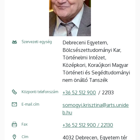
Szervezeti egység
Debreceni Egyetem,
Bölcsészettudományi Kar,
Történelmi Intézet,
Középkori, Koraújkori Magyar
Történeti és Segédtudományi
nem önálló Tanszék
Központi telefonszám
+36 52 512 900
22133
E-mail cím
somogyi.krisztina@arts.unide
b.hu
Fax
+36 52 512 900 / 22130
Cím
4032 Debrecen, Egyetem tér