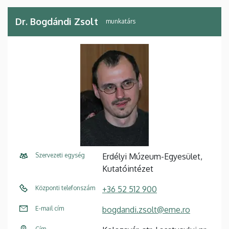
Dr. Bogdándi Zsolt
munkatárs
Szervezeti egység
Erdélyi Múzeum-Egyesület,
Kutatóintézet
Központi telefonszám
+36 52 512 900
E-mail cím
bogdandi.zsolt@eme.ro
Cím