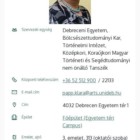
Szervezeti egység
Debreceni Egyetem,
Bölcsészettudományi Kar,
Történelmi Intézet,
Középkori, Koraújkori Magyar
Történeti és Segédtudományi
nem önálló Tanszék
Központi telefonszám
+36 52 512 900
22133
E-mail cím
papp.klara@arts.unideb.hu
Cím
4032 Debrecen Egyetem tér 1
Épület
Főépület (Egyetem téri
Campus)
Emelet, ajtó
3. emelet, 313 (oktatói szoba)