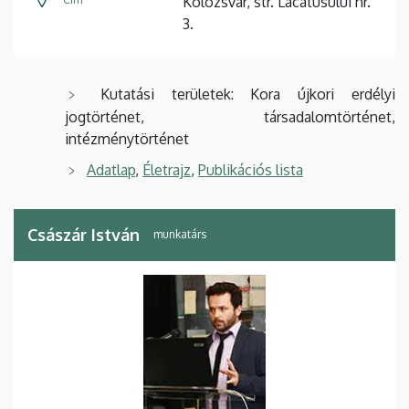
Kolozsvár, str. Lacatusului nr.
3.
Kutatási területek: Kora újkori erdélyi
jogtörténet, társadalomtörténet,
intézménytörténet
Adatlap
,
Életrajz
,
Publikációs lista
Császár István
munkatárs