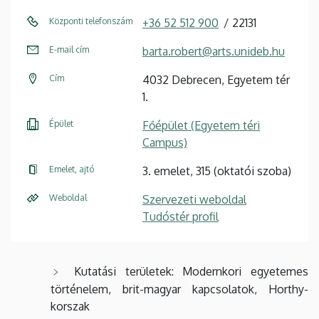
Központi telefonszám
+36 52 512 900
22131
E-mail cím
barta.robert@arts.unideb.hu
Cím
4032 Debrecen, Egyetem tér
1.
Épület
Főépület (Egyetem téri
Campus)
Emelet, ajtó
3. emelet, 315 (oktatói szoba)
Weboldal
Szervezeti weboldal
Tudóstér profil
Kutatási területek: Modernkori egyetemes
történelem, brit-magyar kapcsolatok, Horthy-
korszak