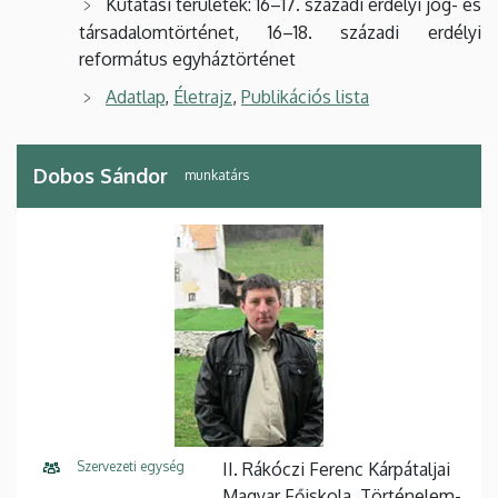
Kutatási területek: 16–17. századi erdélyi jog- és
társadalomtörténet, 16–18. századi erdélyi
református egyháztörténet
Adatlap
,
Életrajz
,
Publikációs lista
Dobos Sándor
munkatárs
Szervezeti egység
II. Rákóczi Ferenc Kárpátaljai
Magyar Főiskola, Történelem-