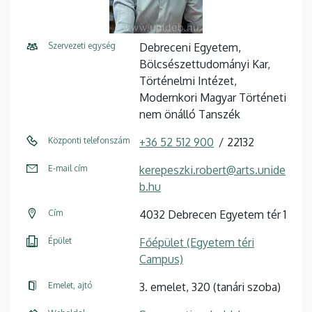
Szervezeti egység
Debreceni Egyetem,
Bölcsészettudományi Kar,
Történelmi Intézet,
Modernkori Magyar Történeti
nem önálló Tanszék
Központi telefonszám
+36 52 512 900
22132
E-mail cím
kerepeszki.robert@arts.unide
b.hu
Cím
4032 Debrecen Egyetem tér 1
Épület
Főépület (Egyetem téri
Campus)
Emelet, ajtó
3. emelet, 320 (tanári szoba)