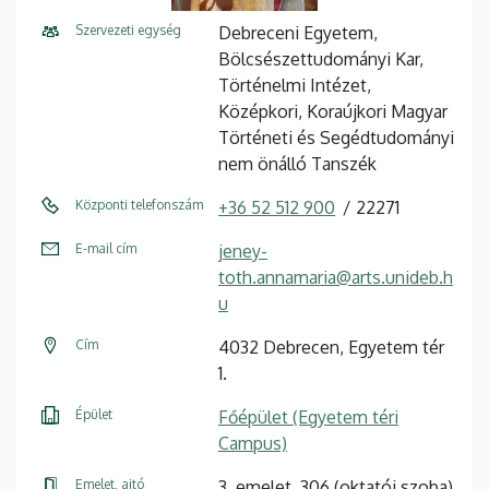
Szervezeti egység
Debreceni Egyetem,
Bölcsészettudományi Kar,
Történelmi Intézet,
Középkori, Koraújkori Magyar
Történeti és Segédtudományi
nem önálló Tanszék
Központi telefonszám
+36 52 512 900
22271
E-mail cím
jeney-
toth.annamaria@arts.unideb.h
u
Cím
4032 Debrecen, Egyetem tér
1.
Épület
Főépület (Egyetem téri
Campus)
Emelet, ajtó
3. emelet, 306 (oktatói szoba)