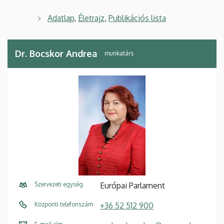
Adatlap
,
Életrajz
,
Publikációs lista
Dr. Bocskor Andrea
munkatárs
Szervezeti egység
Európai Parlament
Központi telefonszám
+36 52 512 900