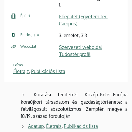
1.
Épület
Főépület (Egyetem téri
Campus)
Emelet, ajtó
3. emelet, 313
Weboldal
Szervezeti weboldal
Tudóstér profil
Leírás
Életrajz
,
Publikációs lista
Kutatási területek: Közép-Kelet-Európa
koraújkori társadalom és gazdaságtörténete; a
felvilágosult abszolutizmus; Zemplén megye a
18/19. század fordulóján
Adatlap
,
Életrajz
,
Publikációs lista