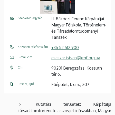
Szervezeti egység
II. Rákóczi Ferenc Kárpátaljai
Magyar Főiskola, Történelem-
és Társadalomtudományi
Tanszék
Központi telefonszám
+36 52 512 900
E-mail cím
csaszar.istvan@kmf.org.ua
Cím
90201 Beregszász, Kossuth
tér 6.
Emelet, ajtó
Főépület, I. em., 207
Kutatási területek: Kárpátalja
társadalomtörténete a szovjet időszakban, Magyar