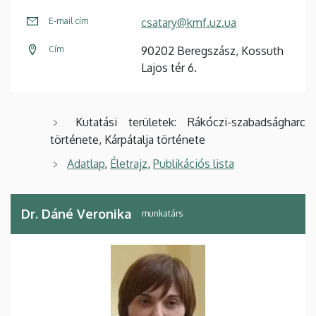
E-mail cím
csatary@kmf.uz.ua
Cím
90202 Beregszász, Kossuth
Lajos tér 6.
Kutatási területek: Rákóczi-szabadságharc
története, Kárpátalja története
Adatlap
,
Életrajz
,
Publikációs lista
Dr. Dáné Veronika
munkatárs