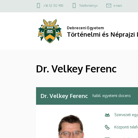
Dr.
Ugrás
Felső
+36 52 512 900
Telefonkönyv
e-mail
a
kapcsolat
Velkey
tartalomra
menü
Ferenc
Debreceni Egyetem
Történelmi és Néprajzi 
|
Történelmi
Dr. Velkey Ferenc
és
Néprajzi
Doktori
Dr. Velkey Ferenc
habil. egyetemi docens
Iskola
Szervezeti eg
Központi tele