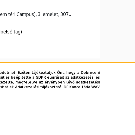
em téri Campus), 3. emelet, 307..
 belső tag)
édelmét. Ezúton tájékoztatjuk Önt, hogy a Debreceni
it és beépítette a GDPR előírásait az adatkezelési és
kezelte, megfelelve az érvényben lévő adatkezelési
ashat el:
Adatkezelési tájékoztató.
DE Kancellária WAV