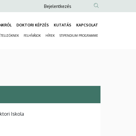
Anonim
Bejelentkezés
Felhasználói
fiók
NKRÓL
DOKTORI KÉPZÉS
KUTATÁS
KAPCSOLAT
Fő
menüje
ÉTELIZŐKNEK
FELHÍVÁSOK
HÍREK
STIPENDIUM PROGRAMME
navigáció
Másodlagos
navigáció
tori Iskola