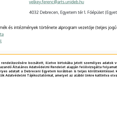
velkey.ferenc@arts.unideb.hu
4032 Debrecen, Egyetem tér 1. Főépület (Egyet
szmék és intézmények története alprogram vezetője (teljes jogú
sta
l
 rendelkezésére bocsátott, illetve birtokába jutott személyes adatok v
azandó Általános Adatvédelmi Rendelet alapján felülvizsgálta folyamata
yes adatait a Debreceni Egyetem korábban is teljes körültekintéssel 
tük Adatvédelmi Tájékoztatónkat, amelyet az alábbi linkre kattintva olv