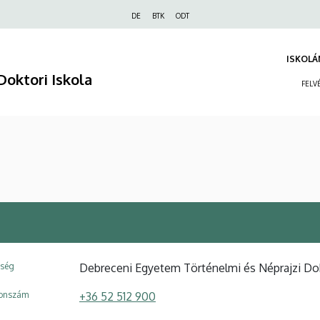
Felső
DE
BTK
ODT
navigáció
ISKOLÁ
Doktori Iskola
FELV
ység
Debreceni Egyetem Történelmi és Néprajzi Dok
fonszám
+36 52 512 900