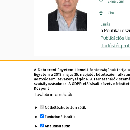
E-mail cím
Cím
Leírás
a Politikai e
Publikációs li
Tudóstér profi
A Debreceni Egyetem kiemelt fontosságúnak tartja a
Egyetem a 2018. május 25. napjától kötelezően alkalm
adatvédelmi tevékenységébe. A felhasználók személ
szabályozásoknak. A GDPR előírásait követve frissítet
Központ
További információk
Nélkülözhetetlen sütik
Funkcionális sütik
Analitikai sütik