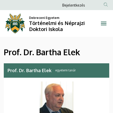
Prof.
Ugrás
Anonim
Bejelentkezés
a
Felhasználói
Dr.
tartalomra
Debreceni Egyetem
fiók
Történelmi és Néprajzi
Bartha
menüje
Doktori Iskola
Elek
|
Prof. Dr. Bartha Elek
Történelmi
és
Prof. Dr. Bartha Elek
egyetemi tanár
Néprajzi
Doktori
Iskola