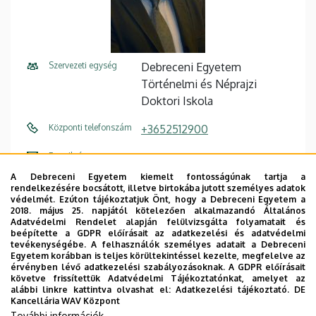
Szervezeti egység
Debreceni Egyetem
Történelmi és Néprajzi
Doktori Iskola
Központi telefonszám
+3652512900
E-mail cím
bartha.elek@unideb.hu
A Debreceni Egyetem kiemelt fontosságúnak tartja a
Cím
4032 Debrecen, Egyetem tér
rendelkezésére bocsátott, illetve birtokába jutott személyes adatok
védelmét. Ezúton tájékoztatjuk Önt, hogy a Debreceni Egyetem a
1. Főépület (Egyetem téri
2018. május 25. napjától kötelezően alkalmazandó Általános
Campus), 3. emelet, 348/a
Adatvédelmi Rendelet alapján felülvizsgálta folyamatait és
beépítette a GDPR előírásait az adatkezelési és adatvédelmi
tevékenységébe. A felhasználók személyes adatait a Debreceni
Leírás
Egyetem korábban is teljes körültekintéssel kezelte, megfelelve az
a Néprajz program és a Művelődés és
érvényben lévő adatkezelési szabályozásoknak. A GDPR előírásait
vallástörténet, népek, régiók és kultúrák Közép-
követve frissítettük Adatvédelmi Tájékoztatónkat, amelyet az
alábbi linkre kattintva olvashat el:
Adatkezelési tájékoztató.
DE
Európában alprogram vezetője (teljes jogú belső
Kancellária WAV Központ
tag)
További információk