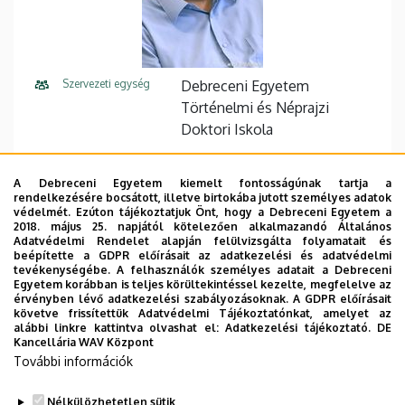
Szervezeti egység
Debreceni Egyetem
Történelmi és Néprajzi
Doktori Iskola
Központi telefonszám
+36 52 512 900
A Debreceni Egyetem kiemelt fontosságúnak tartja a
rendelkezésére bocsátott, illetve birtokába jutott személyes adatok
E-mail cím
forisek@unideb.hu
védelmét. Ezúton tájékoztatjuk Önt, hogy a Debreceni Egyetem a
2018. május 25. napjától kötelezően alkalmazandó Általános
Cím
4032 Debrecen, Egyetem tér
Adatvédelmi Rendelet alapján felülvizsgálta folyamatait és
beépítette a GDPR előírásait az adatkezelési és adatvédelmi
1. Főépület (Egyetem téri
tevékenységébe. A felhasználók személyes adatait a Debreceni
Campus), 4. emelet, 407/C.
Egyetem korábban is teljes körültekintéssel kezelte, megfelelve az
érvényben lévő adatkezelési szabályozásoknak. A GDPR előírásait
követve frissítettük Adatvédelmi Tájékoztatónkat, amelyet az
Leírás
alábbi linkre kattintva olvashat el:
Adatkezelési tájékoztató.
DE
az Ókortörténet alprogram vezetője (teljes jogú
Kancellária WAV Központ
belső tag)
További információk
Tudóstér profil
Nélkülözhetetlen sütik