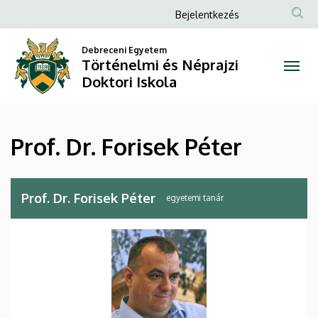
Prof.
Ugrás
Anonim
Bejelentkezés
a
Felhasználói
Dr.
tartalomra
Debreceni Egyetem
fiók
Történelmi és Néprajzi
Forisek
menüje
Doktori Iskola
Péter
|
Prof. Dr. Forisek Péter
Történelmi
és
Prof. Dr. Forisek Péter
egyetemi tanár
Néprajzi
Doktori
Iskola