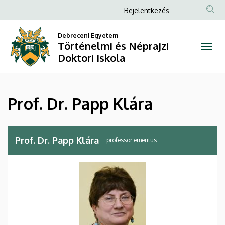
Prof.
Ugrás
Anonim
Bejelentkezés
a
Felhasználói
Dr.
tartalomra
Debreceni Egyetem
fiók
Történelmi és Néprajzi
Papp
menüje
Doktori Iskola
Klára
|
Prof. Dr. Papp Klára
Történelmi
és
Prof. Dr. Papp Klára
professor emeritus
Néprajzi
Doktori
Iskola