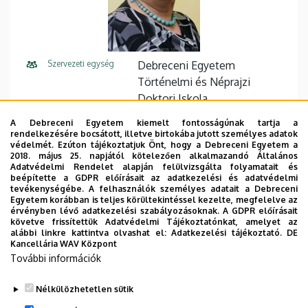
Szervezeti egység
Debreceni Egyetem
Történelmi és Néprajzi
Doktori Iskola
A Debreceni Egyetem kiemelt fontosságúnak tartja a
Központi telefonszám
+36 52 512 900
rendelkezésére bocsátott, illetve birtokába jutott személyes adatok
védelmét. Ezúton tájékoztatjuk Önt, hogy a Debreceni Egyetem a
E-mail cím
papp.klara@arts.unideb.hu
2018. május 25. napjától kötelezően alkalmazandó Általános
Adatvédelmi Rendelet alapján felülvizsgálta folyamatait és
beépítette a GDPR előírásait az adatkezelési és adatvédelmi
Cím
4032 Debrecen, Egyetem tér
tevékenységébe. A felhasználók személyes adatait a Debreceni
1. Főépület (Egyetem téri
Egyetem korábban is teljes körültekintéssel kezelte, megfelelve az
érvényben lévő adatkezelési szabályozásoknak. A GDPR előírásait
Campus), 3. emelet, 313.
követve frissítettük Adatvédelmi Tájékoztatónkat, amelyet az
alábbi linkre kattintva olvashat el:
Adatkezelési tájékoztató.
DE
Leírás
Kancellária WAV Központ
teljes jogú belső tag
További információk
Tudóstér profil
Nélkülözhetetlen sütik