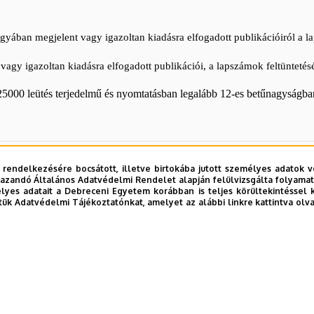
gyában megjelent vagy igazoltan kiadásra elfogadott publikációiról a l
 igazoltan kiadásra elfogadott publikációi, a lapszámok feltüntetésé
-25000 leütés terjedelmű és nyomtatásban legalább 12-es betűnagyságb
 rendelkezésére bocsátott, illetve birtokába jutott személyes adatok v
azandó Általános Adatvédelmi Rendelet alapján felülvizsgálta folyamata
yes adatait a Debreceni Egyetem korábban is teljes körültekintéssel 
tük Adatvédelmi Tájékoztatónkat, amelyet az alábbi linkre kattintva olv