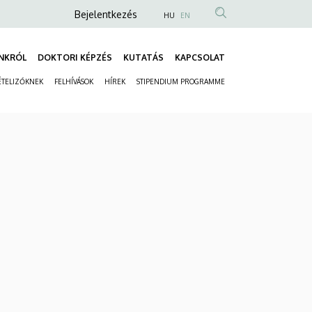
Anonim
Bejelentkezés
HU
EN
Felhasználói
fiók
NKRÓL
DOKTORI KÉPZÉS
KUTATÁS
KAPCSOLAT
Fő
menüje
ÉTELIZŐKNEK
FELHÍVÁSOK
HÍREK
STIPENDIUM PROGRAMME
navigáció
Másodlagos
navigáció