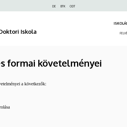
Felső
DE
BTK
ODT
navigáció
ISKOLÁ
Doktori Iskola
FELV
 és formai követelményei
övetelményei a következők:
olása