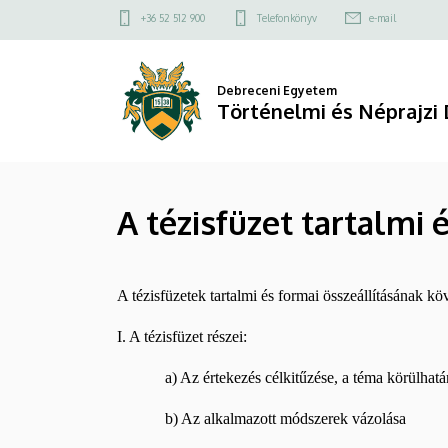
A
Ugrás
Felső
+36 52 512 900
Telefonkönyv
e-mail
a
kapcsolat
tézisfüzet
tartalomra
menü
tartalmi
Debreceni Egyetem
Történelmi és Néprajzi 
és
formai
A tézisfüzet tartalmi
követelményei
|
A tézisfüzetek tartalmi és formai összeállításának k
Történelmi
I. A tézisfüzet részei:
és
a) Az értekezés célkitűzése, a téma körülhatár
Néprajzi
b) Az alkalmazott módszerek vázolása
Doktori