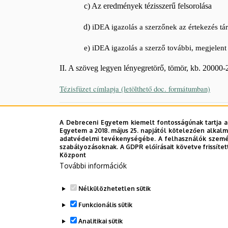
c) Az eredmények tézisszerű felsorolása
Iskola
d)
iDEA igazolás a szerzőnek az értekezés tár
e) iDEA igazolás a szerző további, megjelent vagy
II. A szöveg legyen lényegretörő, tömör, kb. 20000
Tézisfüzet címlapja (letölthető doc. formátumban)
Legutóbbi frissítés:
2025. 04. 24. 16:56
A Debreceni Egyetem kiemelt fontosságúnak tartja a
Egyetem a 2018. május 25. napjától kötelezően alkalm
adatvédelmi tevékenységébe. A felhasználók személ
szabályozásoknak. A GDPR előírásait követve frissítet
Központ
További információk
Nélkülözhetetlen sütik
Funkcionális sütik
Analitikai sütik