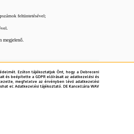
apszámok feltüntetésével;
vel.
an megjelenő.
édelmét. Ezúton tájékoztatjuk Önt, hogy a Debreceni
it és beépítette a GDPR előírásait az adatkezelési és
kezelte, megfelelve az érvényben lévő adatkezelési
ashat el:
Adatkezelési tájékoztató.
DE Kancellária WAV