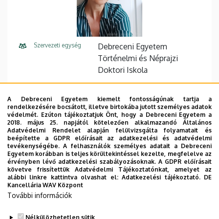
Szervezeti egység
Debreceni Egyetem
Történelmi és Néprajzi
Doktori Iskola
Központi telefonszám
+36 52 512 900
A Debreceni Egyetem kiemelt fontosságúnak tartja a
rendelkezésére bocsátott, illetve birtokába jutott személyes adatok
E-mail cím
toth.orsolya@arts.unideb.hu
védelmét. Ezúton tájékoztatjuk Önt, hogy a Debreceni Egyetem a
2018. május 25. napjától kötelezően alkalmazandó Általános
Cím
4032 Debrecen, Egyetem tér
Adatvédelmi Rendelet alapján felülvizsgálta folyamatait és
beépítette a GDPR előírásait az adatkezelési és adatvédelmi
1. Főépület (Egyetem téri
tevékenységébe. A felhasználók személyes adatait a Debreceni
Campus), 4. emelet, 407/C
Egyetem korábban is teljes körültekintéssel kezelte, megfelelve az
érvényben lévő adatkezelési szabályozásoknak. A GDPR előírásait
követve frissítettük Adatvédelmi Tájékoztatónkat, amelyet az
Leírás
alábbi linkre kattintva olvashat el:
Adatkezelési tájékoztató.
DE
a Doktori Iskola titkára és adminisztrátora
Kancellária WAV Központ
(tanácskozási jogú tag)
További információk
Nélkülözhetetlen sütik