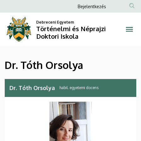
Dr.
Ugrás
Anonim
Bejelentkezés
a
Felhasználói
Tóth
tartalomra
Debreceni Egyetem
fiók
Történelmi és Néprajzi
Orsolya
menüje
Doktori Iskola
|
Történelmi
Dr. Tóth Orsolya
és
Néprajzi
Dr. Tóth Orsolya
habil. egyetemi docens
Doktori
Iskola